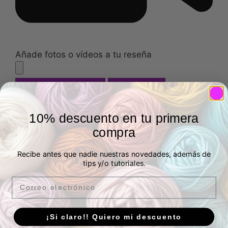
Añade fotos o vídeos a tu reseña
Enviar
Cancelar
10% descuento en tu primera
compra
Productos relacionados
Recibe antes que nadie nuestras novedades, además de
tips y/o tutoriales.
Email
Hilo Linen de Katia
Chal pañuelo Ikebana
4,95
€
IVA Incluído
34,99
€
¡Si claro!! Quiero mi descuento
IVA Incluído
en stock