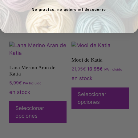
1 en stock
No gracias, no quiero mi descuento
Seleccionar
opciones
Añadir al carrito
Mooi de Katia
Lana Merino Aran de
21,95
€
16,95
€
IVA Incluído
Katia
en stock
5,99
€
IVA Incluído
en stock
Seleccionar
opciones
Seleccionar
opciones