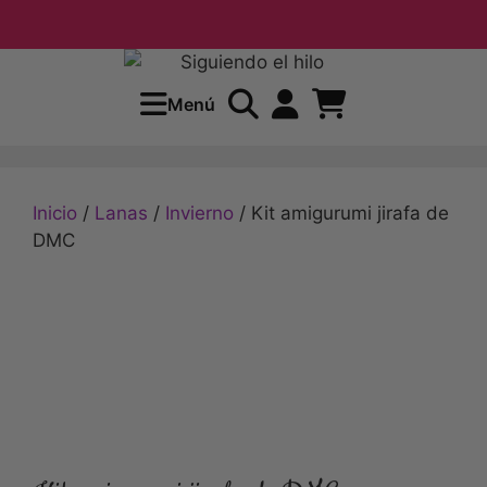
Envío grati
Menú
Inicio
/
Lanas
/
Invierno
/ Kit amigurumi jirafa de
DMC