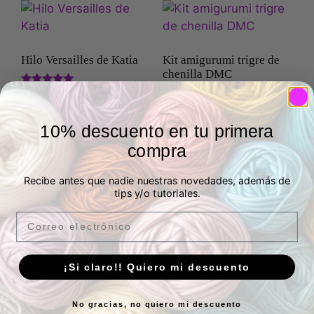
Hilo Versailles de Katia
Kit amigurumi trigre de
chenilla DMC
Valorado
14,90
€
3,95
€
IVA Incluído
IVA Incluído
con
5.00
2 en stock
en stock
de 5
10% descuento en tu primera
compra
Añadir al carrito
Seleccionar
opciones
Recibe antes que nadie nuestras novedades, además de
tips y/o tutoriales.
Email
¡Si claro!! Quiero mi descuento
Eco Vita DMC (Nova Vita
Bolso clutch ganchillo
4)
negro.
No gracias, no quiero mi descuento