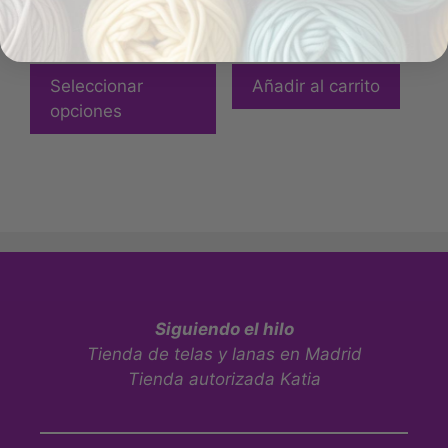
10,50
€
-
10,90
€
24,99
€
IVA Incluído
IVA Incluído
en stock
1 en stock
Seleccionar
Añadir al carrito
opciones
Siguiendo el hilo
Tienda de telas y lanas en Madrid
Tienda autorizada Katia