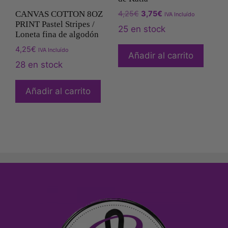
4,25
€
3,75
€
CANVAS COTTON 8OZ
IVA Incluído
PRINT Pastel Stripes /
25 en stock
Loneta fina de algodón
4,25
€
IVA Incluído
Añadir al carrito
28 en stock
Añadir al carrito