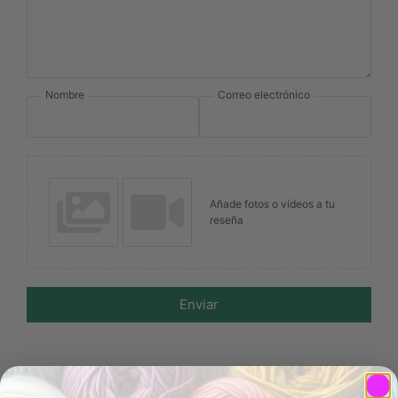
Nombre
Correo electrónico
Añade fotos o vídeos a tu
reseña
Enviar
Productos relacionados