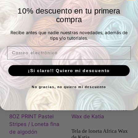
10% descuento en tu primera
compra
Recibe antes que nadie nuestras novedades, además de
Loneta mapas vintage
Panel bolso pavos reales,
tips y/o tutoriales.
shopper bag
3,00
€
IVA Incluído
Email
50 en stock
Valorado
19,95
€
IVA Incluído
con
5.00
4 en stock
Añadir al carrito
de 5
¡Si claro!! Quiero mi descuento
Añadir al carrito
No gracias, no quiero mi descuento
Tela de loneta Africa Wax
de Katia