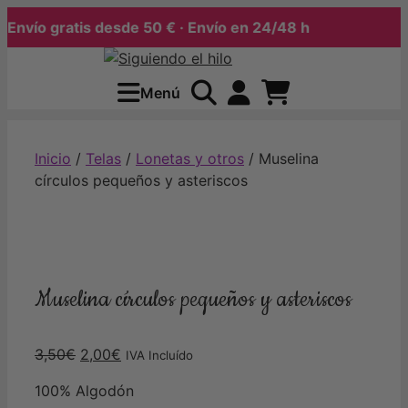
vío gratis desde 50 € · Envío en 24/48 h
Saltar
al
Menú
contenido
Inicio
/
Telas
/
Lonetas y otros
/ Muselina
círculos pequeños y asteriscos
Muselina círculos pequeños y asteriscos
El
El
3,50
€
2,00
€
IVA Incluído
precio
precio
100% Algodón
original
actual