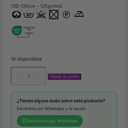
era:
es:
130-135cm – 125gr/mt2
3,50€.
2,00€.
18 disponibles
Añadir al carrito
Muselina
círculos
pequeños
y
¿Tienes alguna duda sobre este producto?
asteriscos
Escríbeme por WhatsApp y te ayudo.
cantidad
Escribirme por WhatsApp