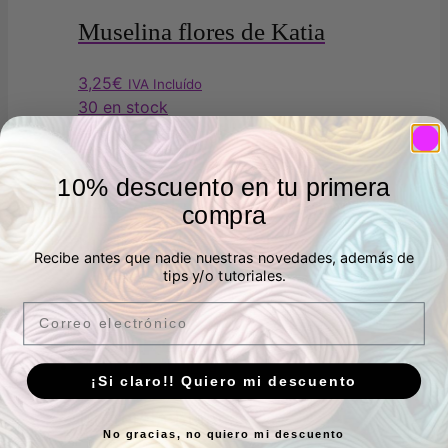
Muselina flores de Katia
3,25
€
IVA Incluído
30 en stock
Añadir al carrito
10% descuento en tu primera
Tela viyela algodón orgánico
compra
huellas rosa
Recibe antes que nadie nuestras novedades, además de
tips y/o tutoriales.
El
El
4,75
€
2,00
€
IVA Incluído
Email
precio
precio
15 en stock
original
actual
Añadir al carrito
era:
es:
¡Si claro!! Quiero mi descuento
4,75€.
2,00€.
Entretela blanca
No gracias, no quiero mi descuento