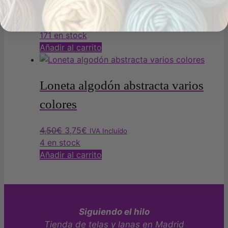
Valorado con
5.00
de 5
0,90
€
IVA Incluído
171 en stock
Añadir al carrito
Loneta algodón abstracta varios
colores
El
El
4,50
€
3,75
€
IVA Incluído
precio
precio
4 en stock
original
actual
Añadir al carrito
era:
es:
4,50€.
3,75€.
Siguiendo el hilo
Tienda de telas y lanas en Madrid