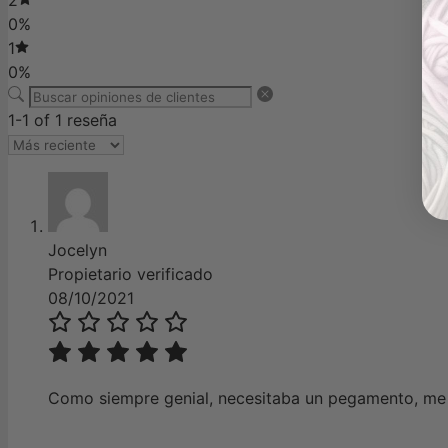
0%
1
0%
1-1 of 1 reseña
Jocelyn
Propietario verificado
08/10/2021
Como siempre genial, necesitaba un pegamento, me 