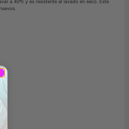
avar a 40ºc y es resistente al lavado en seco. Este
 nuevos.