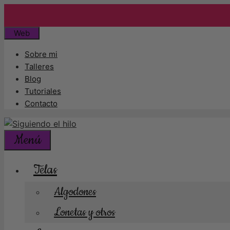
Envío
Saltar
Web
al
Sobre mi
contenido
Talleres
Blog
Tutoriales
Contacto
Menú
Telas
Algodones
Lonetas y otros