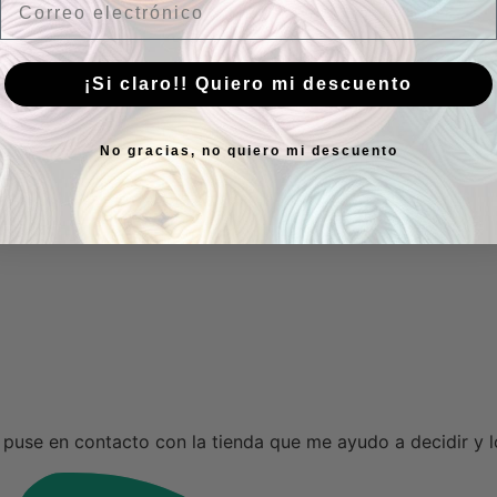
¡Si claro!! Quiero mi descuento
No gracias, no quiero mi descuento
puse en contacto con la tienda que me ayudo a decidir y 