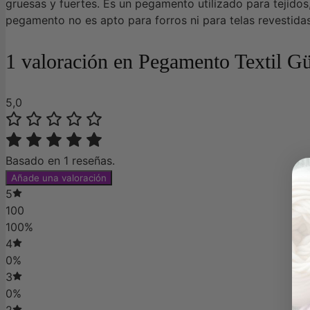
gruesas y fuertes. Es un pegamento utilizado para tejidos,
pegamento no es apto para forros ni para telas revestidas
1 valoración en
Pegamento Textil G
5,0
Basado en 1 reseñas.
Añade una valoración
5
100
100%
4
0%
3
0%
2