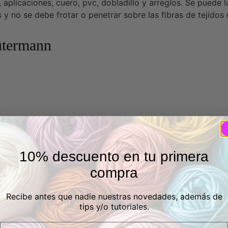
 aplicaciones, cuero, pvc, dobladillo y arreglos. Se puede l
 y no se debe frotar o penetrar sobre las fibras de tejidos
ütermann
10% descuento en tu primera
compra
Recibe antes que nadie nuestras novedades, además de
tips y/o tutoriales.
Email