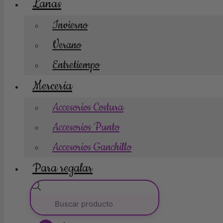
Lanas
Invierno
Verano
Entretiempo
Mercería
Accesorios Costura
Accesorios Punto
Accesorios Ganchillo
Para regalar
Búsqueda
de
productos