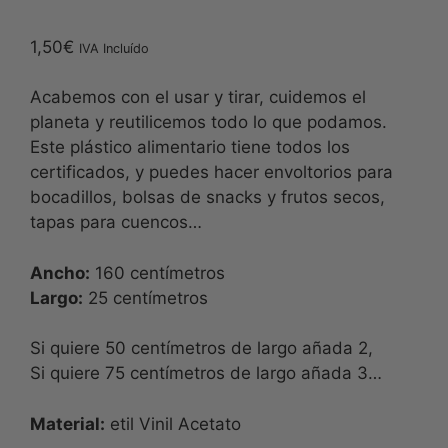
Valorado
1
con
5.00
de
1,50
€
5 en base a
IVA Incluído
valoración
de un cliente
Acabemos con el usar y tirar, cuidemos el
planeta y reutilicemos todo lo que podamos.
Este plástico alimentario tiene todos los
certificados, y puedes hacer envoltorios para
bocadillos, bolsas de snacks y frutos secos,
tapas para cuencos…
Ancho:
160 centímetros
Largo:
25 centímetros
Si quiere 50 centímetros de largo añada 2,
Si quiere 75 centímetros de largo añada 3…
Material:
etil Vinil Acetato