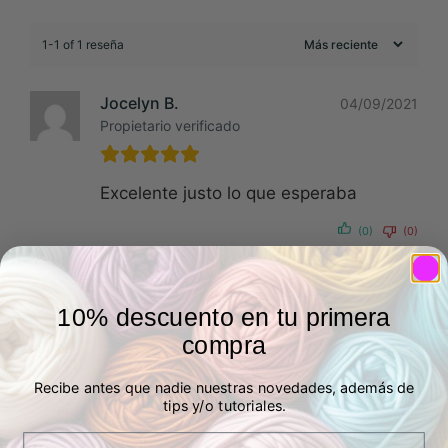
1-1 of 1 reseña
Jocelyn B.
04/09/2021
Propietario verificado
Excelente justo lo que esperaba
(0)
(0)
10% descuento en tu primera
compra
Productos relacionados
Recibe antes que nadie nuestras novedades, además de
tips y/o tutoriales.
Email