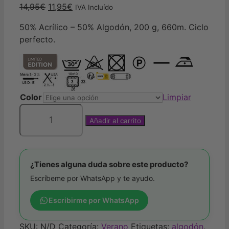
El
El
14,95
€
11,95
€
IVA Incluído
precio
precio
50% Acrílico – 50% Algodón, 200 g, 660m. Ciclo
original
actual
perfecto.
era:
es:
14,95€.
11,95€.
Color
Limpiar
Añadir al carrito
POP-
UP
COTTON
cantidad
¿Tienes alguna duda sobre este producto?
Escríbeme por WhatsApp y te ayudo.
Escribirme por WhatsApp
SKU:
N/D
Categoría:
Verano
Etiquetas:
algodón
,