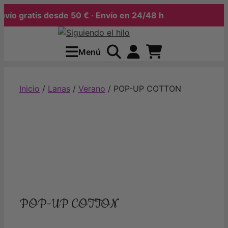
o gratis desde 50 € · Envío en 24/48 h
Saltar
al
Menú
contenido
Inicio
/
Lanas
/
Verano
/ POP-UP COTTON
POP-UP COTTON