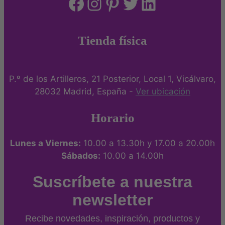
Facebook
Instagram
Pinterest
Twitter
LinkedIn
la
página
de
Tienda física
producto
P.º de los Artilleros, 21 Posterior, Local 1, Vicálvaro,
28032 Madrid, España -
Ver ubicación
Horario
Lunes a Viernes:
10.00 a 13.30h y 17.00 a 20.00h
Sábados:
10.00 a 14.00h
Suscríbete a nuestra
newsletter
Recibe novedades, inspiración, productos y