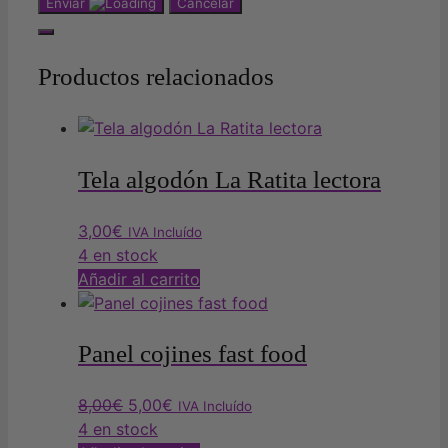
Enviar
Cancelar
Productos relacionados
Tela algodón La Ratita lectora
3,00
€
IVA Incluído
4 en stock
Añadir al carrito
Panel cojines fast food
El
El
8,00
€
5,00
€
IVA Incluído
precio
precio
4 en stock