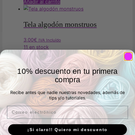
original
actual
Añadir al carrito
era:
es:
8,00€.
5,00€.
Tela algodón monstruos
3,00
€
IVA Incluído
11 en stock
Añadir al carrito
10% descuento en tu primera
Muselina cocodrilos
compra
3,00
€
Recibe antes que nadie nuestras novedades, además de
IVA Incluído
tips y/o tutoriales.
2 en stock
Añadir al carrito
Email
¡Si claro!! Quiero mi descuento