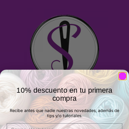
10% descuento en tu primera
compra
Siguiendo el hilo
Tienda de telas y lanas en Madrid
Recibe antes que nadie nuestras novedades, además de
tips y/o tutoriales.
Tienda autorizada Katia
Email