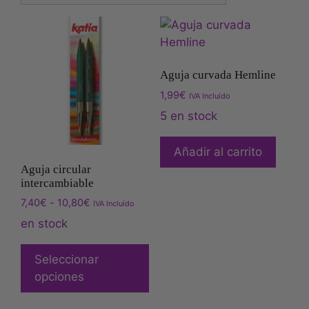
Aguja curvada Hemline
1,99
€
IVA Incluído
5 en stock
Añadir al carrito
Aguja circular
intercambiable
7,40
€
-
10,80
€
IVA Incluído
en stock
Seleccionar
opciones