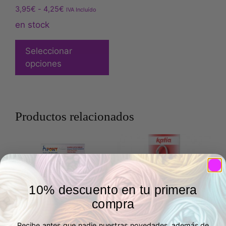
3,95
€
-
4,25
€
IVA Incluído
en stock
Seleccionar
opciones
Productos relacionados
10% descuento en tu primera
compra
Recibe antes que nadie nuestras novedades, además de