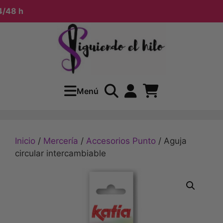
8 h
Menú
Inicio
/
Mercería
/
Accesorios Punto
/ Aguja
circular intercambiable