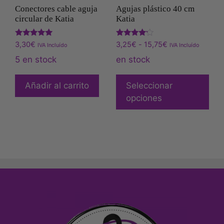
Conectores cable aguja
Agujas plástico 40 cm
circular de Katia
Katia
Valorado
Valorado
3,30
€
3,25
€
-
15,75
€
IVA Incluído
IVA Incluído
con
con
5.00
4.00
5 en stock
en stock
de 5
de 5
Añadir al carrito
Seleccionar
opciones