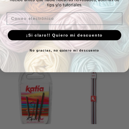
tips y/o tutoriales.
Agujas de punto
Imperdible guardapuntos
Email
infantiles
de aluminio 11 cm
2,60
€
2,40
€
IVA Incluído
IVA Incluído
6 en stock
23 en stock
¡Si claro!! Quiero mi descuento
Añadir al carrito
Añadir al carrito
No gracias, no quiero mi descuento