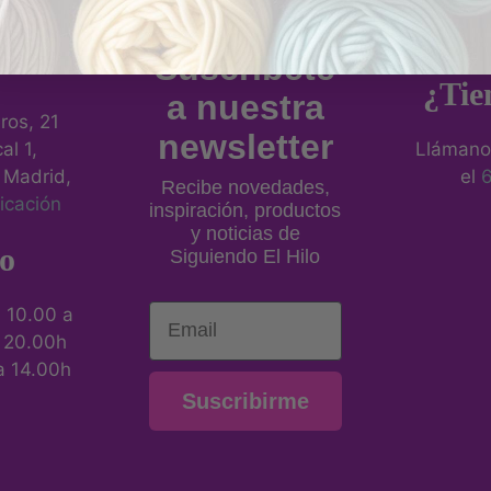
sica
Suscríbete
¿Tie
a nuestra
eros, 21
newsletter
al 1,
Llámano
 Madrid,
el
Recibe novedades,
icación
inspiración, productos
y noticias de
o
Siguiendo El Hilo
Email
:
10.00 a
a 20.00h
a 14.00h
Suscribirme