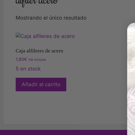
alfiler acero
Mostrando el único resultado
Caja alfileres de acero
1,80
€
IVA Incluído
5 en stock
Añadir al carrito