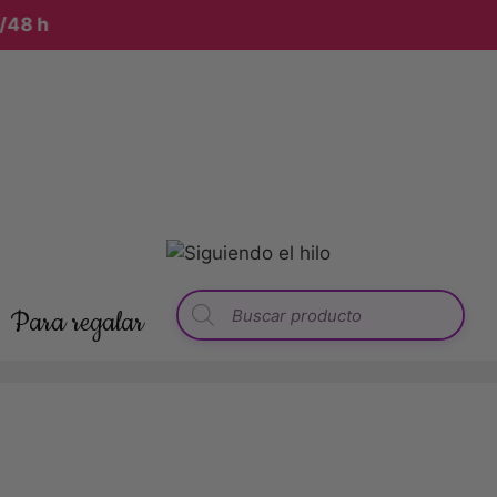
48 h
Para regalar