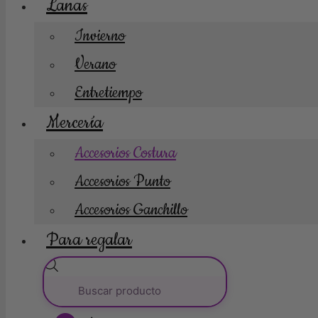
Lanas
Invierno
Verano
Entretiempo
Mercería
Accesorios Costura
Accesorios Punto
Accesorios Ganchillo
Para regalar
Búsqueda
de
productos