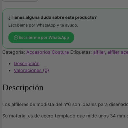
alfileres
de
acero
¿Tienes alguna duda sobre este producto?
cantidad
Escríbeme por WhatsApp y te ayudo.
Escribirme por WhatsApp
Categoría:
Accesorios Costura
Etiquetas:
alfiler
,
alfiler ac
Descripción
Valoraciones (0)
Descripción
Los alfileres de modista del nº6 son ideales para diseñado
Su material es de acero templado que mide unos 34 mm d