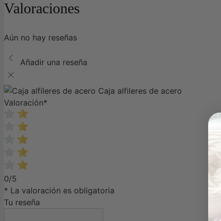
Valoraciones
Aún no hay reseñas
Añadir una reseña
Caja alfileres de acero
Valoración
*
0/5
* La valoración es obligatoria
Tu reseña