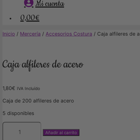
Mi cuenta
0,00€
Inicio
/
Mercería
/
Accesorios Costura
/ Caja alfileres de 
Caja alfileres de acero
1,80
€
IVA Incluído
Caja de 200 alfileres de acero
5 disponibles
Añadir al carrito
Caja