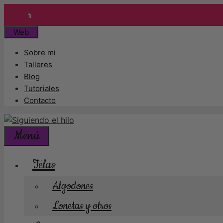
Enví
Saltar
Web
al
Sobre mi
contenido
Talleres
Blog
Tutoriales
Contacto
Menú
Telas
Algodones
Lonetas y otros