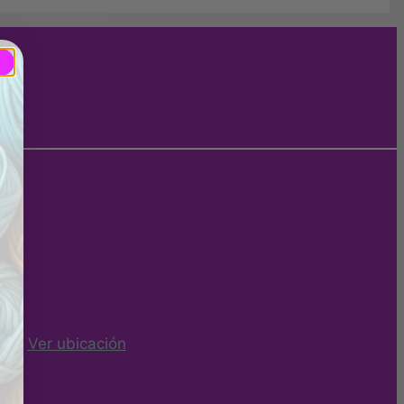
ña -
Ver ubicación