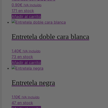
0,90
€
IVA Incluído
171 en stock
Añadir al carrito
Entretela doble cara blanca
1,40
€
IVA Incluído
73 en stock
Añadir al carrito
Entretela negra
1,10
€
IVA Incluído
47 en stock