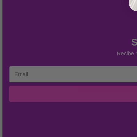
S
Recibe n
Email