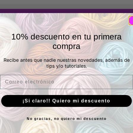
Siguiendo el hilo
Tienda de telas y lanas en Madrid
10% descuento en tu primera
Tienda autorizada Katia
compra
Recibe antes que nadie nuestras novedades, además de
Facebook
Instagram
Pinterest
Twitter
LinkedIn
tips y/o tutoriales.
Email
Tienda física
¡Si claro!! Quiero mi descuento
eros, 21 Posterior, Local 1, Vicálvaro, 28032 Madrid, Espa
No gracias, no quiero mi descuento
Horario