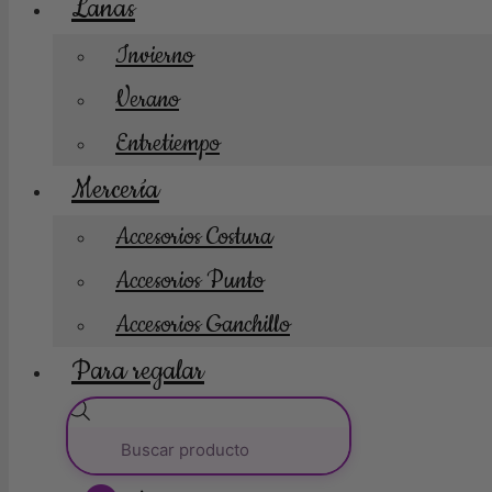
Lanas
Invierno
Verano
Entretiempo
Mercería
Accesorios Costura
Accesorios Punto
Accesorios Ganchillo
Para regalar
Búsqueda
de
productos