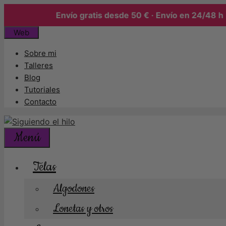
Envío gratis desde 50 € · Envío en 24/48 h
Saltar
Web
al
Sobre mi
contenido
Talleres
Blog
Tutoriales
Contacto
Menú
Telas
Algodones
Lonetas y otros