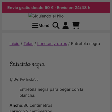
Envío gratis desde 50 € · Envío en 24/48 h
Saltar
al
Menú
contenido
Inicio
/
Telas
/
Lonetas y otros
/ Entretela negra
Entretela negra
1,10
€
IVA Incluído
Entretela negra para pegar con la
plancha.
Ancho:
86 centímetros
Largo:
25 centímetros