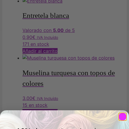
Entretela blanca
Valorado con
5.00
de 5
0,90
€
IVA Incluído
171 en stock
Añadir al carrito
Muselina turquesa con topos de
colores
3,00
€
IVA Incluído
15 en stock
Añadir al carrito