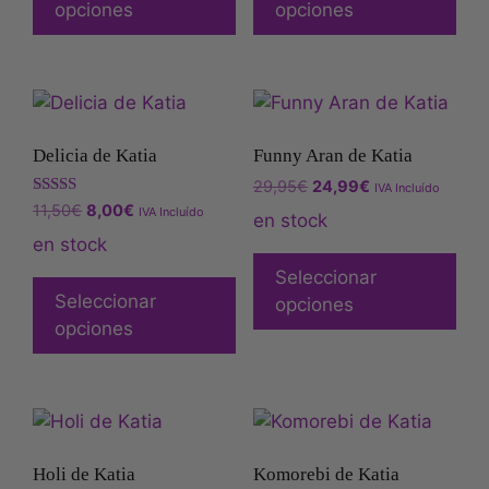
opciones
opciones
Delicia de Katia
Funny Aran de Katia
29,95
€
24,99
€
IVA Incluído
Valorado
11,50
€
8,00
€
IVA Incluído
en stock
con
5.00
en stock
de 5
Seleccionar
Seleccionar
opciones
opciones
Holi de Katia
Komorebi de Katia