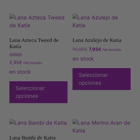
Lana Azteca Tweed de
Lana Azulejo de Katia
Katia
10,95
€
7,95
€
IVA Incluído
en stock
Valorado
5,95
€
IVA Incluído
con
5.00
en stock
Seleccionar
de 5
opciones
Seleccionar
opciones
Lana Bambi de Katia