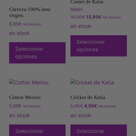
Comet de Katia
Carezza 100% lana
virgen.
Valorado
16,90
€
13,95
€
IVA Incluído
con
8,95
€
5.00
IVA Incluído
en stock
de 5
en stock
Seleccionar
Seleccionar
opciones
opciones
Cotton Merino
Cricket de Katia
5,99
€
5,95
€
4,50
€
IVA Incluído
IVA Incluído
en stock
en stock
Seleccionar
Seleccionar