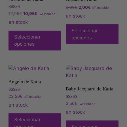
3,30
€
2,00
€
IVA Incluído
Valora
12,95
€
10,95
€
IVA Incluído
en stock
do con
3.00
en stock
de 5
Seleccionar
Seleccionar
opciones
opciones
Angelo de Katia
Baby Jacquard de Katia
Valorado
22,50
€
IVA Incluído
con
Valorado
3,50
€
5.00
IVA Incluído
en stock
con
de 5
5.00
en stock
de 5
Seleccionar
opciones
Seleccionar