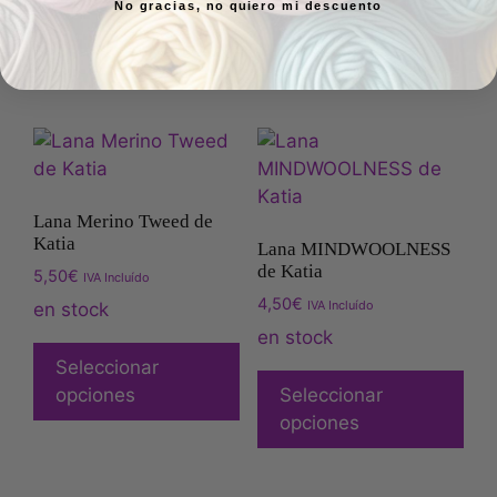
No gracias, no quiero mi descuento
Seleccionar
opciones
opciones
Lana Merino Tweed de
Katia
Lana MINDWOOLNESS
de Katia
5,50
€
IVA Incluído
4,50
€
IVA Incluído
en stock
en stock
Seleccionar
opciones
Seleccionar
opciones