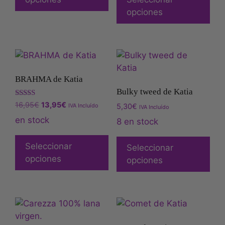
opciones
BRAHMA de Katia
Bulky tweed de Katia
Valorado
16,95
€
13,95
€
IVA Incluído
5,30
€
IVA Incluído
con
5.00
en stock
8 en stock
de 5
Seleccionar
Seleccionar
opciones
opciones