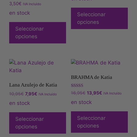
Valorado
3,50
€
IVA Incluído
con
5.00
en stock
Seleccionar
de 5
opciones
Seleccionar
opciones
BRAHMA de Katia
Lana Azulejo de Katia
Valorado
16,95
€
13,95
€
IVA Incluído
10,95
€
7,95
€
IVA Incluído
con
5.00
en stock
en stock
de 5
Seleccionar
Seleccionar
opciones
opciones