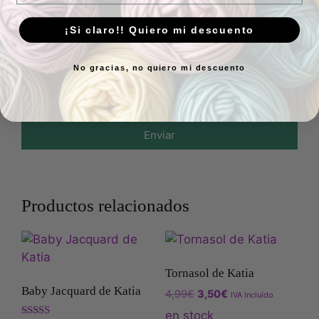
¡Si claro!! Quiero mi descuento
Añade fotos o vídeos a tu
reseña
No gracias, no quiero mi descuento
Enviar
Productos relacionados
Tornasol de Katia
Baby Jacquard de Katia
4,99
€
3,50
€
IVA Incluído
en stock