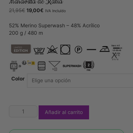
Maravilla de Katia
21,95
€
19,00
€
IVA Incluído
52% Merino Superwash – 48% Acrílico
200 g / 480 m
Color
Añadir al carrito