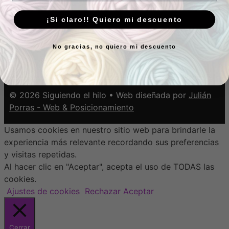
¿Eres de otro país y quieres hacernos pedido?
Escríbenos
¡Si claro!! Quiero mi descuento
Envío de pedidos en 24-48 horas
No gracias, no quiero mi descuento
Aviso Legal
-
Política de Cookies
-
Política de
Privacidad
-
Condiciones de venta y devoluciones
© 2026 Siguiendo el hilo • Web diseñada por
Julián
Porras - Web & Posicionamiento
Usamos cookies en nuestro sitio web para brindarle la
experiencia más relevante recordando sus preferencias
y visitas repetidas.
Al hacer clic en "Aceptar", acepta el uso de TODAS las
cookies.
Ajustes de cookies
Rechazar
Aceptar
Cerrar