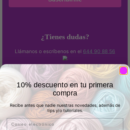
¿Tienes dudas?
Llámanos o escríbenos en el
644 90 88 56
Métodos de pago
10% descuento en tu primera
Puedes pagar de forma segura con Tarjeta bancaria,
compra
Bizum o Paypal. También por transferencia.
Recibe antes que nadie nuestras novedades, además de
tips y/o tutoriales.
Envíos a España y Francia
Email