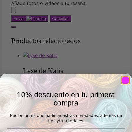
Añade fotos o vídeos a tu reseña
Enviar
Cancelar
Productos relacionados
Lyse de Katia
6,95
€
IVA Incluído
en stock
10% descuento en tu primera
Este
Seleccionar opciones
compra
producto
tiene
Recibe antes que nadie nuestras novedades, además de
múltiples
tips y/o tutoriales.
Hilo Menfis color de Katia
variantes.
Email