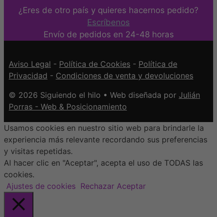
¿Eres de otro país y quieres hacernos pedido?
Escríbenos
Envío de pedidos en 24-48 horas
Aviso Legal
-
Política de Cookies
-
Política de
Privacidad
-
Condiciones de venta y devoluciones
© 2026 Siguiendo el hilo • Web diseñada por
Julián
Porras - Web & Posicionamiento
Usamos cookies en nuestro sitio web para brindarle la
experiencia más relevante recordando sus preferencias
y visitas repetidas.
Al hacer clic en "Aceptar", acepta el uso de TODAS las
cookies.
Ajustes de cookies
Rechazar
Aceptar