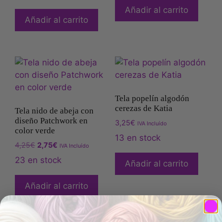
Añadir al carrito
Añadir al carrito
Tela popelín algodón
cerezas de Katia
Tela nido de abeja con
diseño Patchwork en
3,25
€
IVA Incluído
color verde
13 en stock
4,25
€
2,75
€
IVA Incluído
23 en stock
Añadir al carrito
Añadir al carrito