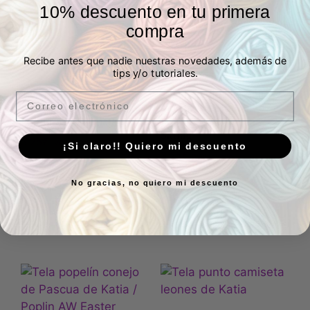
10% descuento en tu primera
compra
Recibe antes que nadie nuestras novedades, además de
tips y/o tutoriales.
Tela popelín algodón
Tela popelín algodón
Email
lobos dálmatas de Katia /
monstruos esquiando /
Poplin AW Dalmata Wolf
Poplin AW Monsters
Skiing
3,25
€
IVA Incluído
¡Si claro!! Quiero mi descuento
3,25
€
IVA Incluído
24 en stock
29 en stock
No gracias, no quiero mi descuento
Añadir al carrito
Añadir al carrito