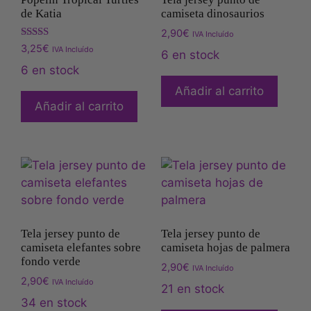
de Katia
camiseta dinosaurios
2,90
€
IVA Incluído
Valorado
3,25
€
IVA Incluído
6 en stock
con
5.00
6 en stock
de 5
Añadir al carrito
Añadir al carrito
Tela jersey punto de
Tela jersey punto de
camiseta elefantes sobre
camiseta hojas de palmera
fondo verde
2,90
€
IVA Incluído
2,90
€
IVA Incluído
21 en stock
34 en stock