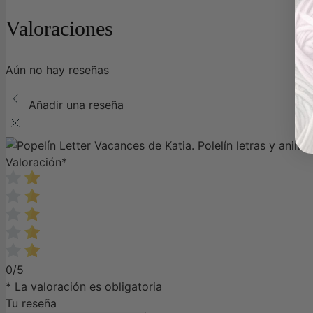
Valoraciones
Aún no hay reseñas
Añadir una reseña
Valoración
*
0/5
* La valoración es obligatoria
Tu reseña