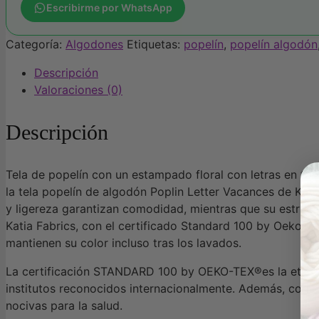
letras
Escribirme por WhatsApp
y
animales
Categoría:
Algodones
Etiquetas:
popelín
,
popelín algodón
de
Descripción
Katia
Valoraciones (0)
cantidad
Descripción
Tela de popelín con un estampado floral con letras en ton
la tela popelín de algodón Poplin Letter Vacances de Kati
y ligereza garantizan comodidad, mientras que su estructu
Katia Fabrics, con el certificado Standard 100 by Oeko-Te
mantienen su color incluso tras los lavados.
La certificación STANDARD 100 by OEKO-TEX®es la etiquet
institutos reconocidos internacionalmente. Además, con es
nocivas para la salud.