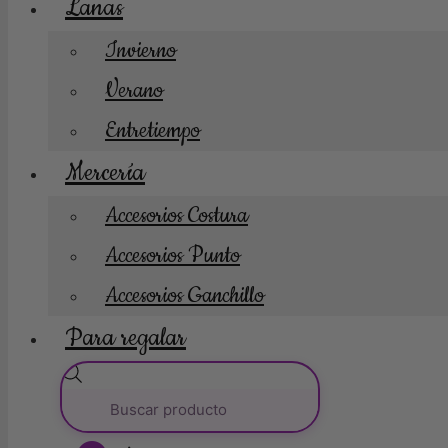
Lanas
Invierno
Verano
Entretiempo
Mercería
Accesorios Costura
Accesorios Punto
Accesorios Ganchillo
Para regalar
Búsqueda
de
productos