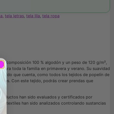
ia
,
tela letras
,
tela lila
,
tela ropa
vidad, composición 100 % algodón y un peso de 120 g/m²,
s para toda la familia en primavera y verano. Su suavidad
n tejido que cuenta, como todos los tejidos de popelín de
ibles. Con este tejido, podrás crear prendas que
productos han sido evaluados y certificados por
os textiles han sido analizados controlando sustancias