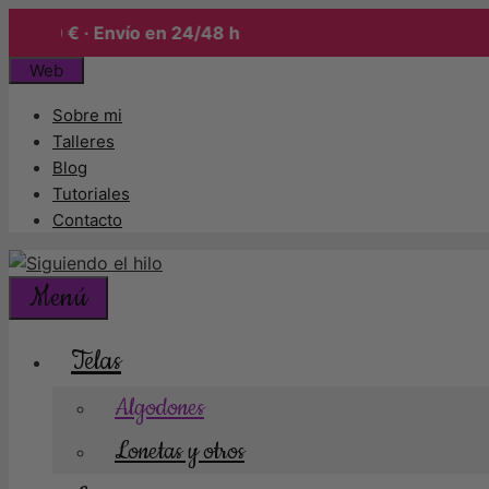
50 € · Envío en 24/48 h
Saltar
Web
al
Sobre mi
contenido
Talleres
Blog
Tutoriales
Contacto
Menú
Telas
Algodones
Lonetas y otros