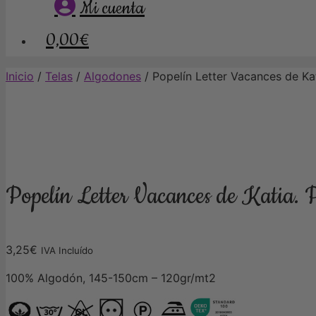
Mi cuenta
0,00€
Inicio
/
Telas
/
Algodones
/ Popelín Letter Vacances de Kati
Popelín Letter Vacances de Katia. P
3,25
€
IVA Incluído
100% Algodón, 145-150cm – 120gr/mt2