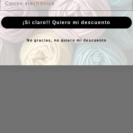
¡Si claro!! Quiero mi descuento
No gracias, no quiero mi descuento
Popelín Letter Vacances de Katia. Polelín letras