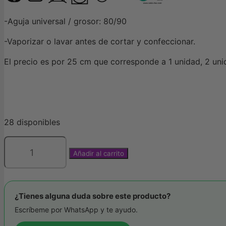
-Aguja universal / grosor: 80/90
-Vaporizar o lavar antes de cortar y confeccionar.
El precio es por 25 cm que corresponde a 1 unidad, 2 un
28 disponibles
Añadir al carrito
Popelín
Letter
Vacances
de
¿Tienes alguna duda sobre este producto?
Katia.
Escríbeme por WhatsApp y te ayudo.
Polelín