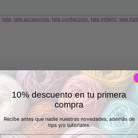
,
tela
,
tela accesorios
,
tela confección
,
tela infantil
,
tela Kat
os azul, rosa, lila y verde sobre un fondo lila. Por su sua
a Fabrics, es perfecta para confeccionar vestidos y camisa
ra transpirable asegura frescura durante todo el día. Es u
10% descuento en tu primera
x® por lo que es una tela perfecta para las pieles más sens
compra
a ecológica líder mundial para productos textiles. Estos 
Recibe antes que nadie nuestras novedades, además de
ta certificación, se asegura al consumidor que los product
tips y/o tutoriales.
Email