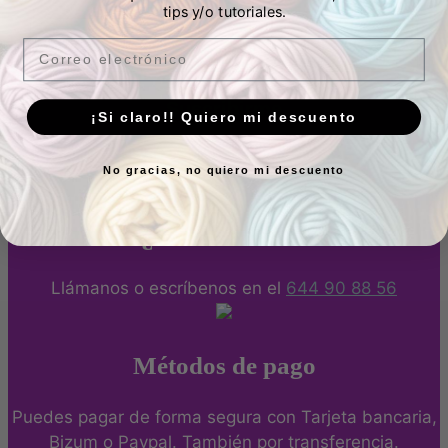
tips y/o tutoriales.
Email
Email
Suscribirme
¡Si claro!! Quiero mi descuento
No gracias, no quiero mi descuento
¿Tienes dudas?
Llámanos o escríbenos en el
644 90 88 56
Métodos de pago
Puedes pagar de forma segura con Tarjeta bancaria,
Bizum o Paypal. También por transferencia.