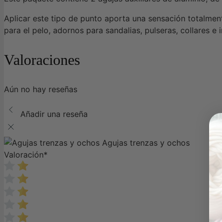
Aplicar este tipo de punto aporta una sensación totalment
para el pelo, adornos para sandalias, pulseras, collares e 
Valoraciones
Aún no hay reseñas
Añadir una reseña
Agujas trenzas y ochos
Valoración
*