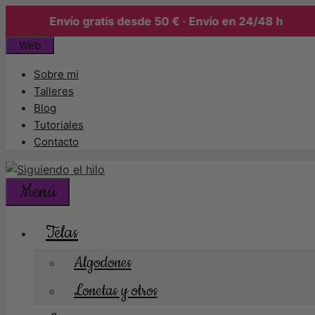
Envío gratis desde 50 € · Envío en 24/48 h
Saltar
Web
al
Sobre mi
contenido
Talleres
Blog
Tutoriales
Contacto
Menú
Telas
Algodones
Lonetas y otros