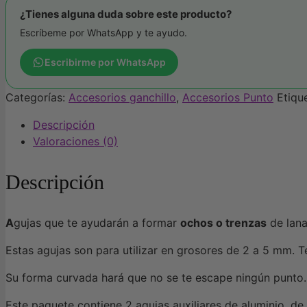
y
¿Tienes alguna duda sobre este producto?
ochos
Escríbeme por WhatsApp y te ayudo.
cantidad
Escribirme por WhatsApp
Categorías:
Accesorios ganchillo
,
Accesorios Punto
Etiqu
Descripción
Valoraciones (0)
Descripción
A
gujas que te ayudarán a formar
ochos o trenzas
de lana
Estas agujas son para utilizar en grosores de 2 a 5 mm. T
Su forma curvada hará que no se te escape ningún punto.
Este paquete contiene 2 agujas auxiliares de aluminio, de