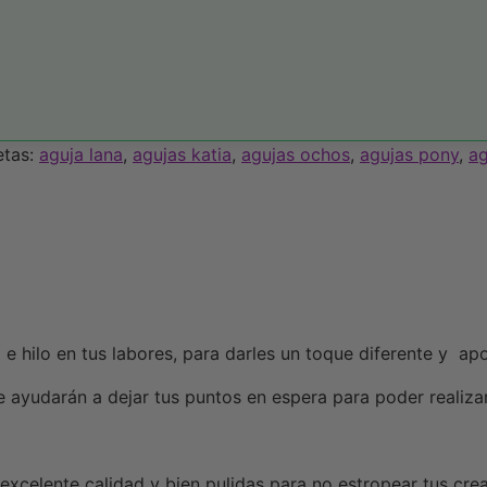
etas:
aguja lana
,
agujas katia
,
agujas ochos
,
agujas pony
,
ag
 e hilo en tus labores, para darles un toque diferente y apo
e ayudarán a dejar tus puntos en espera para poder realizar
 excelente calidad y bien pulidas para no estropear tus cre