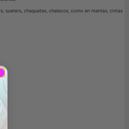
ys, sueters, chaquetas, chalecos, como en mantas, cintas