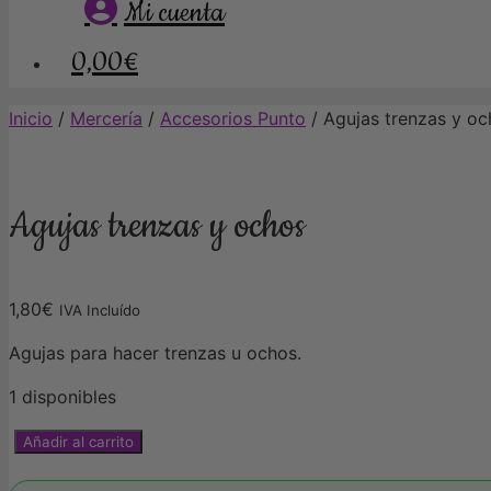
Mi cuenta
0,00€
Inicio
/
Mercería
/
Accesorios Punto
/ Agujas trenzas y oc
Agujas trenzas y ochos
1,80
€
IVA Incluído
Agujas para hacer trenzas u ochos.
1 disponibles
Añadir al carrito
Agujas
trenzas