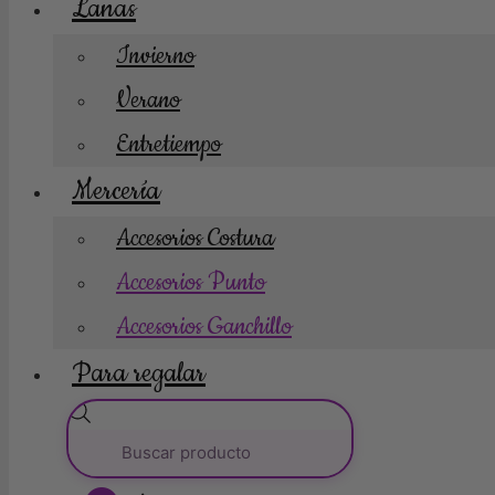
Lanas
Invierno
Verano
Entretiempo
Mercería
Accesorios Costura
Accesorios Punto
Accesorios Ganchillo
Para regalar
Búsqueda
de
productos