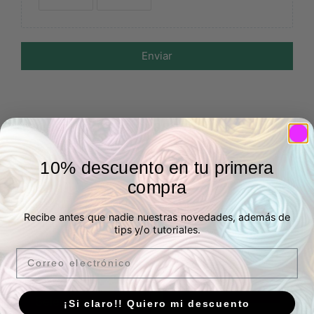
Enviar
Productos relacionados
10% descuento en tu primera
compra
Aguja doble para
Agujas coser Prym 5 – 9
Recibe antes que nadie nuestras novedades, además de
máquina
tips y/o tutoriales.
2,80
€
IVA Incluído
4,60
€
-
6,99
€
IVA Incluído
2 en stock
Email
1 en stock
Añadir al carrito
Seleccionar
¡Si claro!! Quiero mi descuento