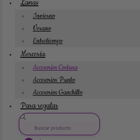
Lanas
Invierno
Verano
Entretiempo
Mercería
Accesorios Costura
Accesorios Punto
Accesorios Ganchillo
Para regalar
Búsqueda
de
productos