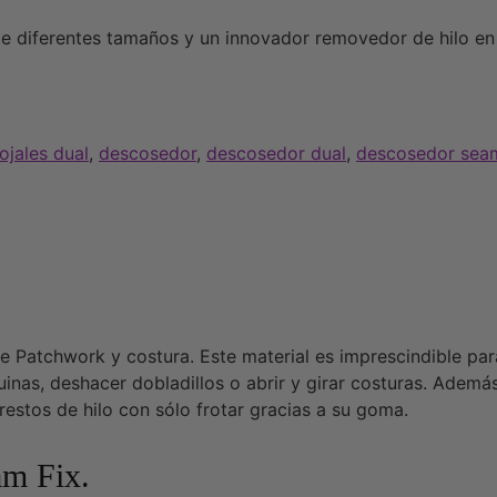
 diferentes tamaños y un innovador removedor de hilo en c
ojales dual
,
descosedor
,
descosedor dual
,
descosedor seam
 Patchwork y costura. Este material es imprescindible para 
inas, deshacer dobladillos o abrir y girar costuras. Ademá
estos de hilo con sólo frotar gracias a su goma.
am Fix.