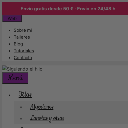
Envío gratis desde 50 € · Envío en 24/48 h
Saltar
Web
al
Sobre mi
contenido
Talleres
Blog
Tutoriales
Contacto
Menú
Telas
Algodones
Lonetas y otros