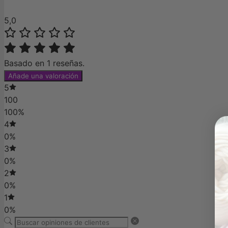
5,0
Basado en 1 reseñas.
Añade una valoración
5
100
100%
4
0%
3
0%
2
0%
1
0%