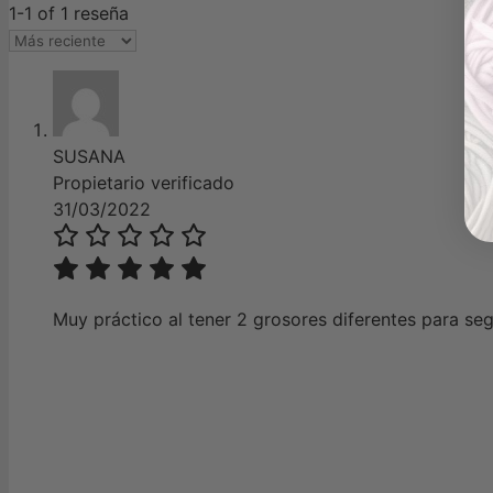
1-1 of 1 reseña
SUSANA
Propietario verificado
31/03/2022
Muy práctico al tener 2 grosores diferentes para seg