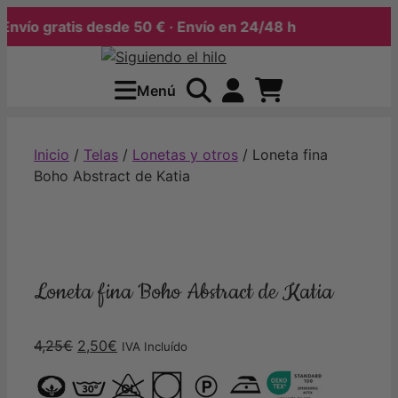
ío gratis desde 50 € · Envío en 24/48 h
Saltar
al
Menú
contenido
Inicio
/
Telas
/
Lonetas y otros
/ Loneta fina
Boho Abstract de Katia
Loneta fina Boho Abstract de Katia
El
El
4,25
€
2,50
€
IVA Incluído
precio
precio
original
actual