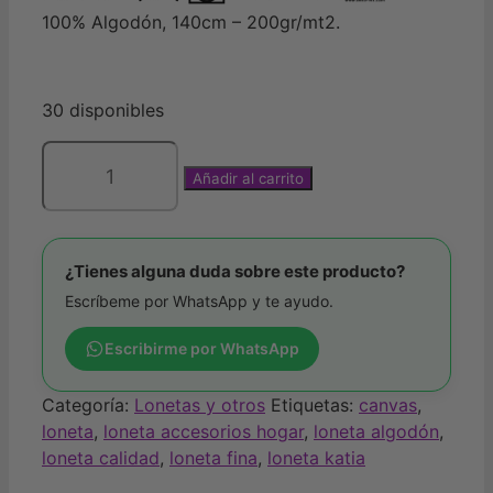
era:
es:
100% Algodón, 140cm – 200gr/mt2.
4,25€.
2,50€.
30 disponibles
Añadir al carrito
Loneta
fina
Boho
Abstract
¿Tienes alguna duda sobre este producto?
de
Escríbeme por WhatsApp y te ayudo.
Katia
cantidad
Escribirme por WhatsApp
Categoría:
Lonetas y otros
Etiquetas:
canvas
,
loneta
,
loneta accesorios hogar
,
loneta algodón
,
loneta calidad
,
loneta fina
,
loneta katia