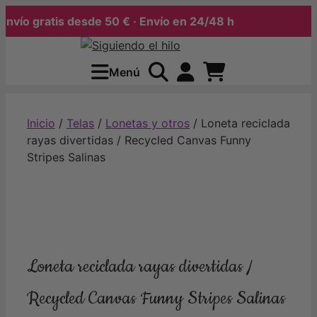
ío gratis desde 50 € · Envío en 24/48 h
Saltar
al
Menú
contenido
Inicio
/
Telas
/
Lonetas y otros
/ Loneta reciclada
rayas divertidas / Recycled Canvas Funny
Stripes Salinas
Loneta reciclada rayas divertidas /
Recycled Canvas Funny Stripes Salinas