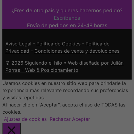
¿Eres de otro país y quieres hacernos pedido?
Escríbenos
Envío de pedidos en 24-48 horas
Aviso Legal
-
Política de Cookies
-
Política de
Privacidad
-
Condiciones de venta y devoluciones
© 2026 Siguiendo el hilo • Web diseñada por
Julián
Porras - Web & Posicionamiento
Usamos cookies en nuestro sitio web para brindarle la
experiencia más relevante recordando sus preferencias
y visitas repetidas.
Al hacer clic en "Aceptar", acepta el uso de TODAS las
cookies.
Ajustes de cookies
Rechazar
Aceptar