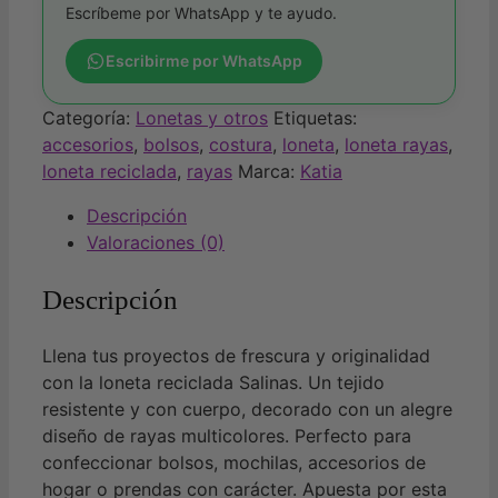
Recycled
Escríbeme por WhatsApp y te ayudo.
Canvas
Funny
Escribirme por WhatsApp
Stripes
Salinas
Categoría:
Lonetas y otros
Etiquetas:
cantidad
accesorios
,
bolsos
,
costura
,
loneta
,
loneta rayas
,
loneta reciclada
,
rayas
Marca:
Katia
Descripción
Valoraciones (0)
Descripción
Llena tus proyectos de frescura y originalidad
con la loneta reciclada Salinas. Un tejido
resistente y con cuerpo, decorado con un alegre
diseño de rayas multicolores. Perfecto para
confeccionar bolsos, mochilas, accesorios de
hogar o prendas con carácter. Apuesta por esta