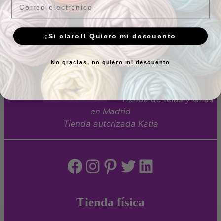
Aquarelle
Email
Valorado con
5.00
Battikh
de 5
¡Si claro!! Quiero mi descuento
19,95
€
IVA Incluído
4,25
€
IVA Incluído
4 en stock
15 en stock
Añadir al carrito
No gracias, no quiero mi descuento
Añadir al carrito
Tienda de telas y lanas
en Madrid
Tienda autorizada Katia
Facebook
Instagram
Pinterest
Twitter
LinkedIn
Tienda física