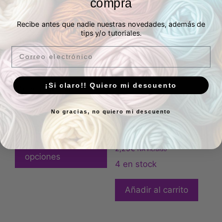
compra
Recibe antes que nadie nuestras novedades, además de
tips y/o tutoriales.
Productos relacionados
Email
¡Si claro!! Quiero mi descuento
Muselina palabras
3,00
€
IVA Incluído
No gracias, no quiero mi descuento
Tela algodón pequeños
en stock
motivos abstractos
Seleccionar
Valorado
2,25
€
IVA Incluído
con
opciones
5.00
4 en stock
de 5
Añadir al carrito