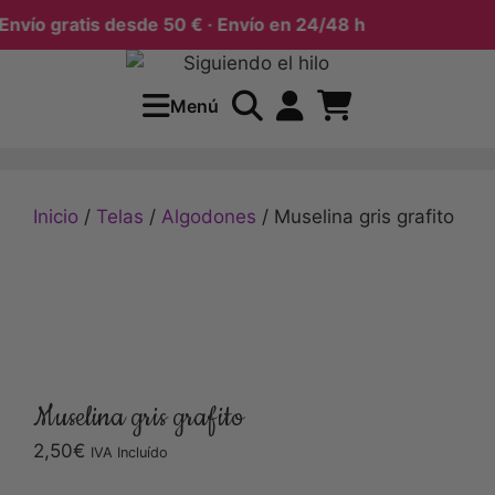
vío gratis desde 50 € · Envío en 24/48 h
Menú
Inicio
/
Telas
/
Algodones
/ Muselina gris grafito
Muselina gris grafito
2,50
€
IVA Incluído