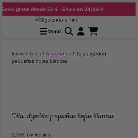
vío gratis desde 50 € · Envío en 24/48 h
Saltar
al
Menú
contenido
Inicio
/
Telas
/
Algodones
/ Tela algodón
pequeñas hojas blancas
Tela algodón pequeñas hojas blancas
2,25
€
IVA Incluído