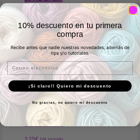
era:
es:
3,00€.
2,00€.
10% descuento en tu primera
Tela popelín algodón flores
compra
azules de Katia
Recibe antes que nadie nuestras novedades, además de
tips y/o tutoriales.
Valorado con
5.00
de 5
Email
3,25
€
IVA Incluído
23 en stock
Añadir al carrito
¡Si claro!! Quiero mi descuento
No gracias, no quiero mi descuento
Popelín algodón almendros en
flor de Katia
3,25
€
IVA Incluído