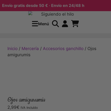
nvío gratis desde 50 € · Envío en 24/48 h
Menú
Inicio
/
Mercería
/
Accesorios ganchillo
/ Ojos
amigurumis
Ojos amigurumis
2,99
€
IVA Incluído