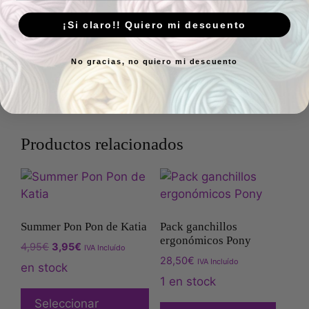
reseña
¡Si claro!! Quiero mi descuento
No gracias, no quiero mi descuento
Enviar
Productos relacionados
Summer Pon Pon de Katia
Pack ganchillos
ergonómicos Pony
4,95
€
3,95
€
IVA Incluído
28,50
€
IVA Incluído
en stock
1 en stock
Seleccionar