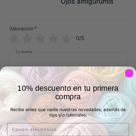
Ojos amigurumis
Valoración
*
0/5
Tu reseña
10% descuento en tu primera
compra
Nombre
Correo electrónico
Recibe antes que nadie nuestras novedades, además de
tips y/o tutoriales.
Email
Añade fotos o vídeos a tu