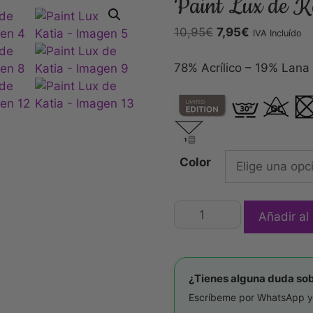
Paint Lux de K
10,95
€
7,95
€
IVA Incluído
78% Acrílico – 19% Lana 
Color
Añadir al 
¿Tienes alguna duda sob
Escríbeme por WhatsApp y