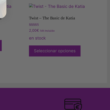
a
Twist – The Basic de Katia
Valorado
2,00
€
IVA Incluído
con
5.00
en stock
de 5
Seleccionar opciones