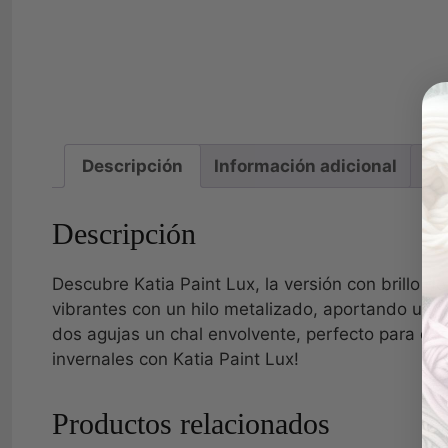
Descripción
Información adicional
Va
Descripción
Descubre Katia Paint Lux, la versión con brillo de
vibrantes con un hilo metalizado, aportando un to
dos agujas un chal envolvente, perfecto para dar c
invernales con Katia Paint Lux!
Productos relacionados