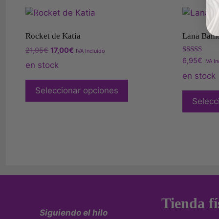
Rocket de Katia
Lana Bamb
21,95
€
17,00
€
IVA Incluído
Valorado
6,95
€
IVA In
en stock
con
5.00
en stock
de 5
Seleccionar opciones
Selecc
Tienda fí
Siguiendo el hilo