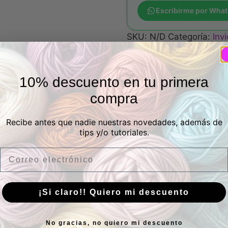
Escribirme por Wha
SKU:
N/D
Categoría:
Inv
invierno
,
lana pañuelo
,
p
10% descuento en tu primera
loraciones (0)
compra
Recibe antes que nadie nuestras novedades, además de
tips y/o tutoriales.
 uno de tus hilos Katia favoritos, Katia Paint. Este ovil
Email
que de fantasía a todos tus proyectos tejidos a mano. Co
olor a los días lluviosos de otoño e invierno. ¡Dale vida
¡Si claro!! Quiero mi descuento
No gracias, no quiero mi descuento