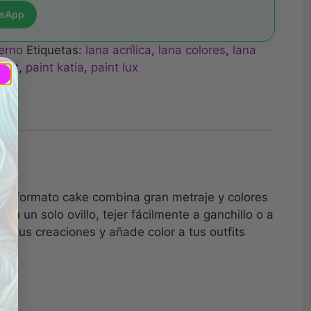
tsApp
ierno
Etiquetas:
lana acrílica
,
lana colores
,
lana
aint
,
paint katia
,
paint lux
lo en formato cake combina gran metraje y colores
n un solo ovillo, tejer fácilmente a ganchillo o a
 a tus creaciones y añade color a tus outfits