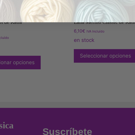
i de Katia
Lana Merino Classic de Kati
6,10
€
IVA Incluído
cluído
en stock
Seleccionar opciones
ionar opciones
sica
Suscríbete