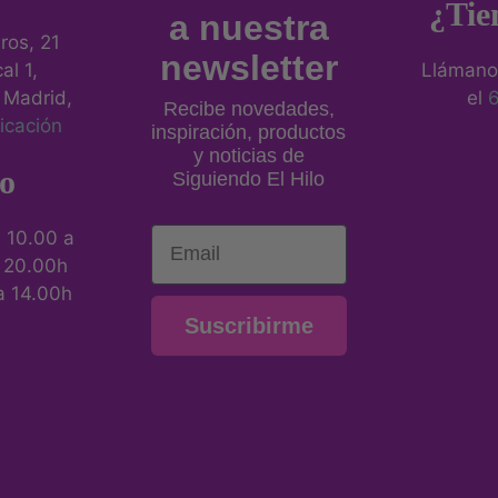
¿Tie
a nuestra
eros, 21
newsletter
al 1,
Llámano
 Madrid,
el
Recibe novedades,
icación
inspiración, productos
y noticias de
o
Siguiendo El Hilo
Email
:
10.00 a
a 20.00h
a 14.00h
Suscribirme