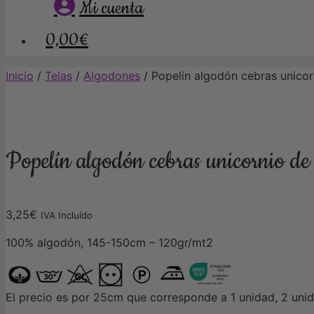
Mi cuenta
0,00€
Inicio
/
Telas
/
Algodones
/ Popelín algodón cebras unicor
Popelín algodón cebras unicornio d
3,25
€
IVA Incluído
100% algodón, 145-150cm – 120gr/mt2
El precio es por 25cm que corresponde a 1 unidad, 2 un