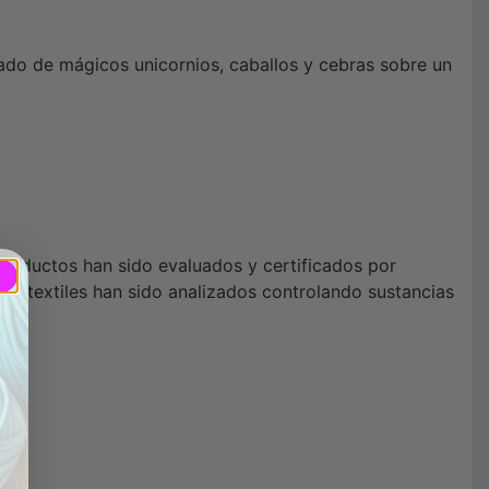
ado de mágicos unicornios, caballos y cebras sobre un
productos han sido evaluados y certificados por
os textiles han sido analizados controlando sustancias