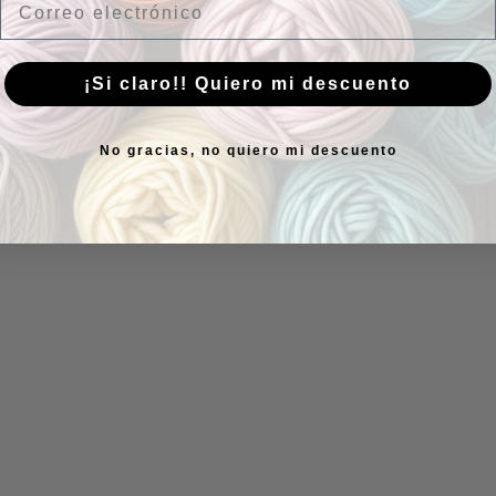
¡Si claro!! Quiero mi descuento
Popelín algodón cebras unicornio de Katia. Popl
No gracias, no quiero mi descuento