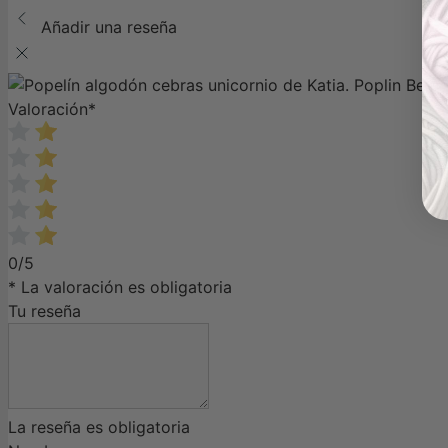
Añadir una reseña
Valoración
*
0/5
* La valoración es obligatoria
Tu reseña
La reseña es obligatoria