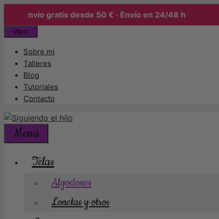
Envío gratis desde 50 € · Envío en 24/48 h
Saltar
Web
al
Sobre mi
contenido
Talleres
Blog
Tutoriales
Contacto
Menú
Telas
Algodones
Lonetas y otros