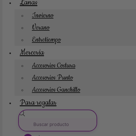
Lanas
Invierno
Verano
Entretiempo
Mercería
Accesorios Costura
Accesorios Punto
Accesorios Ganchillo
Para regalar
Búsqueda
de
productos