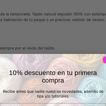
a de la temporada. Tejido natural algodón 100% con estamp
la habitación de tu peque o un precioso vestido de verano.
iempre por el revés del tejido.
a ecológica líder mundial para productos textiles. Estos 
ta certificación, se asegura al consumidor que los product
10% descuento en tu primera
compra
Recibe antes que nadie nuestras novedades, además de
tips y/o tutoriales.
Email