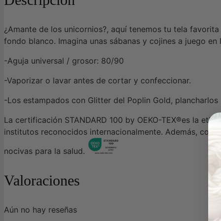
¿Amante de los unicornios?, aquí tenemos tu tela favorit
fondo blanco. Imagina unas sábanas y cojines a juego en 
-Aguja universal / grosor: 80/90
-Vaporizar o lavar antes de cortar y confeccionar.
-Los estampados con Glitter del Poplin Gold, plancharlos s
La certificación STANDARD 100 by OEKO-TEX®es la etiquet
institutos reconocidos internacionalmente. Además, con es
nocivas para la salud.
Valoraciones
Aún no hay reseñas