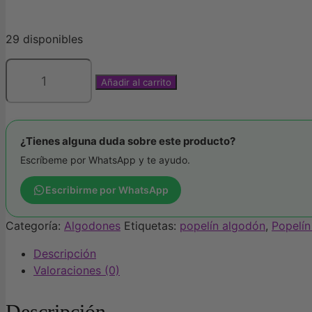
29 disponibles
Añadir al carrito
Popelín
algodón
cebras
unicornio
¿Tienes alguna duda sobre este producto?
de
Escríbeme por WhatsApp y te ayudo.
Katia.
Poplin
Escribirme por WhatsApp
Be
unique
Categoría:
Algodones
Etiquetas:
popelín algodón
,
Popelín
main
Descripción
cantidad
Valoraciones (0)
Descripción