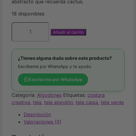
abstracto que recuerda cactus.
18 disponibles
Añadir al carrito
Tela
algodón
cactus
cantidad
¿Tienes alguna duda sobre este producto?
Escríbeme por WhatsApp y te ayudo.
Escribirme por WhatsApp
Categoría:
Algodones
Etiquetas:
costura
creativa
,
tela
,
tela algodón
,
tela caqui
,
tela verde
Descripción
Valoraciones (0)