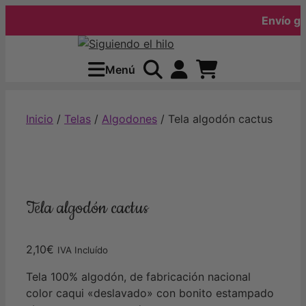
Envío grati
Saltar
al
Menú
contenido
Inicio
/
Telas
/
Algodones
/ Tela algodón cactus
Tela algodón cactus
2,10
€
IVA Incluído
Tela 100% algodón, de fabricación nacional
color caqui «deslavado» con bonito estampado