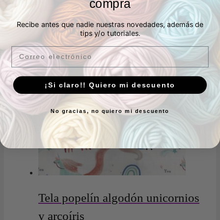
compra
18 en stock
Añadir al carrito
Recibe antes que nadie nuestras novedades, además de
tips y/o tutoriales.
Email
¡Si claro!! Quiero mi descuento
No gracias, no quiero mi descuento
Tela popelín algodón unicornios
y arcoíris