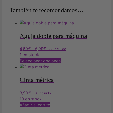
También te recomendamos…
Aguja doble para máquina
Rango
4,60
€
-
6,99
€
IVA Incluído
de
1 en stock
precios:
Este
Seleccionar opciones
desde
producto
4,60€
tiene
hasta
múltiples
Cinta métrica
6,99€
variantes.
Las
3,99
€
IVA Incluído
opciones
10 en stock
se
Añadir al carrito
pueden