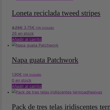
Loneta reciclada tweed stripes
El
El
4,25
€
3,75
€
IVA Incluído
precio
precio
26 en stock
original
actual
Añadir al carrito
era:
es:
4,25€.
3,75€.
Napa guata Patchwork
1,90
€
IVA Incluído
0 en stock
Añadir al carrito
Pack de tres telas iridiscentes t