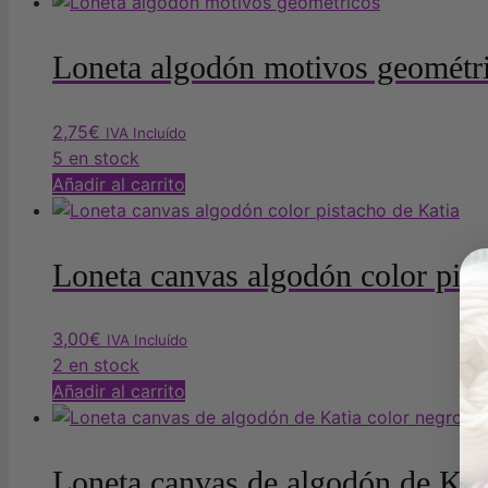
Loneta algodón motivos geométr
2,75
€
IVA Incluído
5 en stock
Añadir al carrito
Loneta canvas algodón color pist
3,00
€
IVA Incluído
2 en stock
Añadir al carrito
Loneta canvas de algodón de Kat