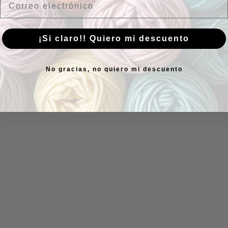
¡Si claro!! Quiero mi descuento
No gracias, no quiero mi descuento
 y lino. Linen Cotton Canvas Linen C