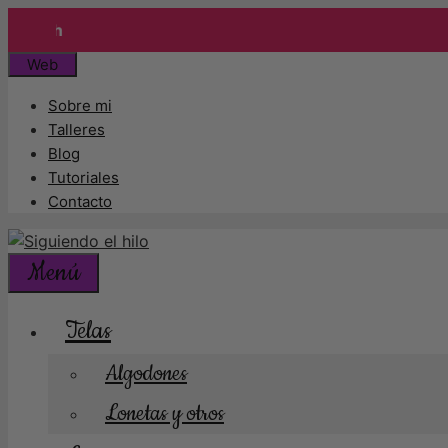
Enví
Saltar
Web
al
Sobre mi
contenido
Talleres
Blog
Tutoriales
Contacto
Menú
Telas
Algodones
Lonetas y otros