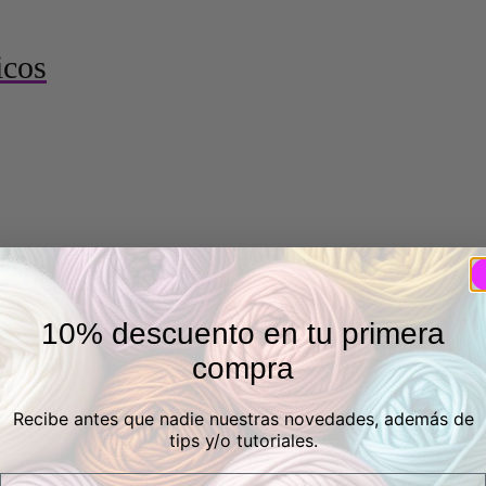
icos
acho de Katia
10% descuento en tu primera
compra
Recibe antes que nadie nuestras novedades, además de
tips y/o tutoriales.
ia color negro
Email