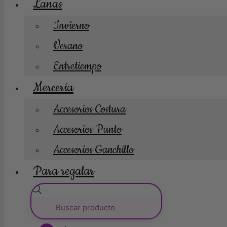
Lanas
Invierno
Verano
Entretiempo
Mercería
Accesorios Costura
Accesorios Punto
Accesorios Ganchillo
Para regalar
Búsqueda
de
productos