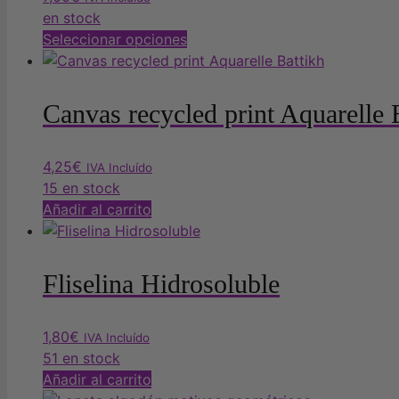
en stock
Este
Seleccionar opciones
producto
tiene
múltiples
Canvas recycled print Aquarelle 
variantes.
Las
4,25
€
opciones
IVA Incluído
15 en stock
se
Añadir al carrito
pueden
elegir
en
la
Fliselina Hidrosoluble
página
de
1,80
€
producto
IVA Incluído
51 en stock
Añadir al carrito