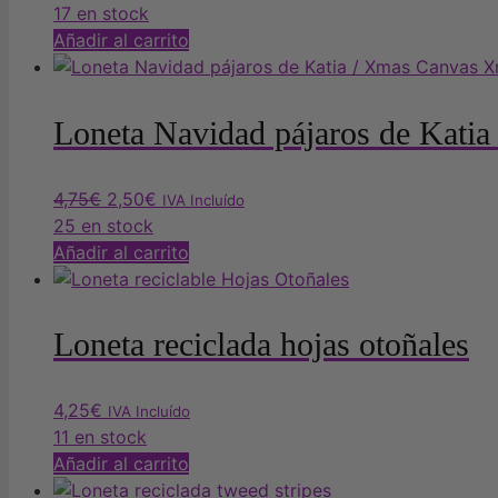
17 en stock
Añadir al carrito
Loneta Navidad pájaros de Kati
El
El
4,75
€
2,50
€
IVA Incluído
precio
precio
25 en stock
original
actual
Añadir al carrito
era:
es:
4,75€.
2,50€.
Loneta reciclada hojas otoñales
4,25
€
IVA Incluído
11 en stock
Añadir al carrito