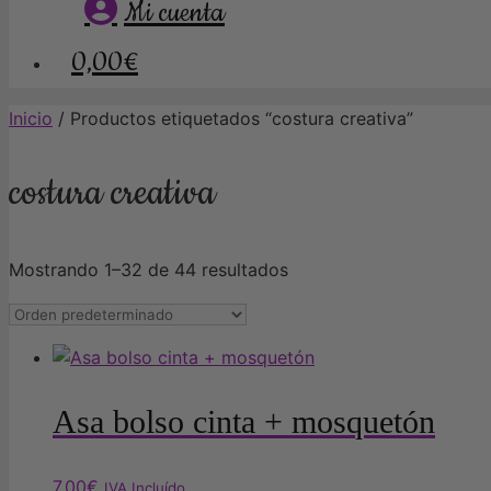
Mi cuenta
0,00€
Inicio
/ Productos etiquetados “costura creativa”
costura creativa
Mostrando 1–32 de 44 resultados
Asa bolso cinta + mosquetón
7,00
€
IVA Incluído