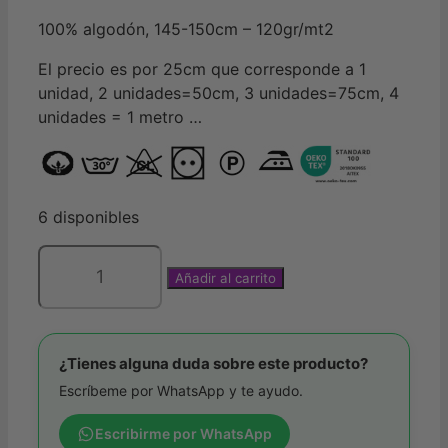
100% algodón, 145-150cm – 120gr/mt2
El precio es por 25cm que corresponde a 1
unidad, 2 unidades=50cm, 3 unidades=75cm, 4
unidades = 1 metro …
6 disponibles
Añadir al carrito
Popelín
algodón
mariposas
de
¿Tienes alguna duda sobre este producto?
Katia
Escríbeme por WhatsApp y te ayudo.
cantidad
Escribirme por WhatsApp