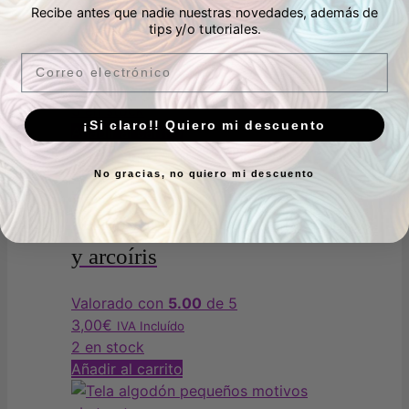
Algodón rustico corazones de
Recibe antes que nadie nuestras novedades, además de
tips y/o tutoriales.
Katia
Email
3,00
€
IVA Incluído
3 en stock
¡Si claro!! Quiero mi descuento
Añadir al carrito
No gracias, no quiero mi descuento
Tela popelín algodón unicornios
y arcoíris
Valorado con
5.00
de 5
3,00
€
IVA Incluído
2 en stock
Añadir al carrito