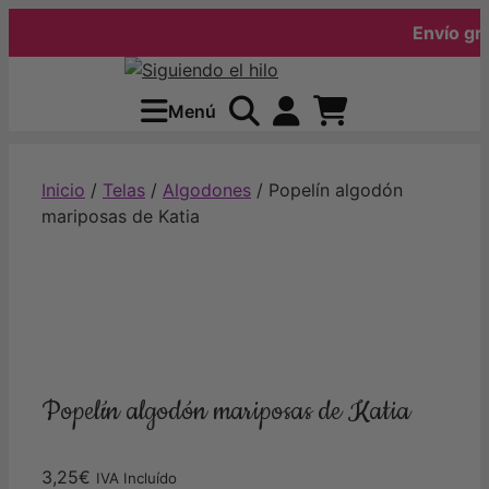
Envío gratis
Saltar
al
Menú
contenido
Inicio
/
Telas
/
Algodones
/ Popelín algodón
mariposas de Katia
Popelín algodón mariposas de Katia
3,25
€
IVA Incluído