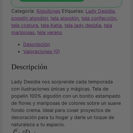
Categoría:
Algodones
Etiquetas:
Lady Desidia
,
popelín algodón
,
tela algodón
,
tela confección
,
tela costura
,
tela Katia
,
tela lady desidia
,
tela
mariposas
,
tela verano
Descripción
Valoraciones (0)
Descripción
Lady Desidia nos sorprende cada temporada
con ilustraciones únicas y mágicas. Tela de
popelín 100% algodón con un bonito estampado
de flores y mariposas de colores sobre un suave
fondo crema. Ideal para coser proyectos de
decoración para tu hogar y darle un toque de
naturaleza a tu espacio.