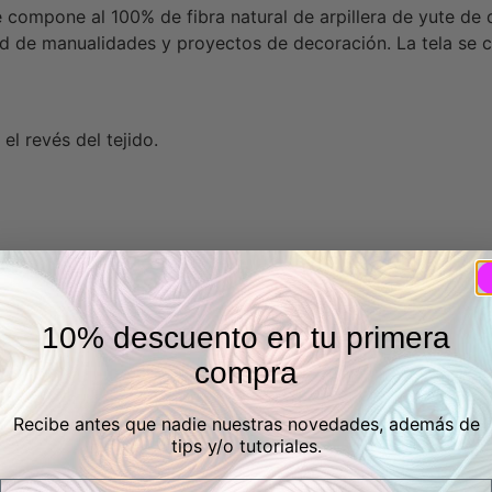
 compone al 100% de fibra natural de arpillera de yute de di
d de manualidades y proyectos de decoración. La tela se ca
l revés del tejido.
10% descuento en tu primera
compra
Recibe antes que nadie nuestras novedades, además de
tips y/o tutoriales.
Email