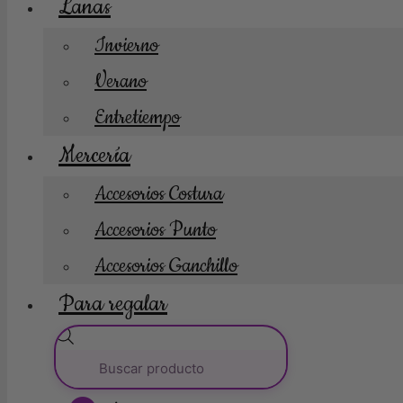
Lanas
Invierno
Verano
Entretiempo
Mercería
Accesorios Costura
Accesorios Punto
Accesorios Ganchillo
Para regalar
Búsqueda
de
productos