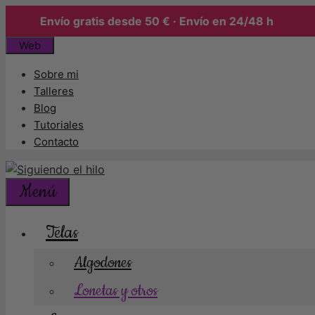
Envío gratis desde 50 € · Envío en 24/48 h
Saltar
Web
al
Sobre mi
contenido
Talleres
Blog
Tutoriales
Contacto
Menú
Telas
Algodones
Lonetas y otros