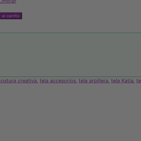
Limpiar
 al carrito
costura creativa
,
tela accesorios
,
tela arpillera
,
tela Katia
,
te