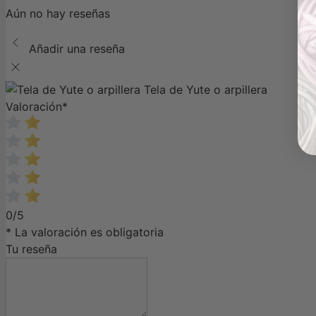
Aún no hay reseñas
Añadir una reseña
Tela de Yute o arpillera
Valoración
*
0/5
* La valoración es obligatoria
Tu reseña