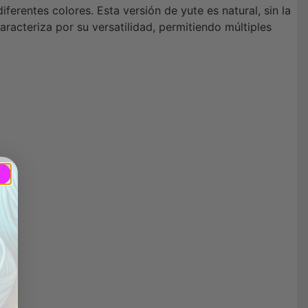
ferentes colores. Esta versión de yute es natural, sin la
racteriza por su versatilidad, permitiendo múltiples