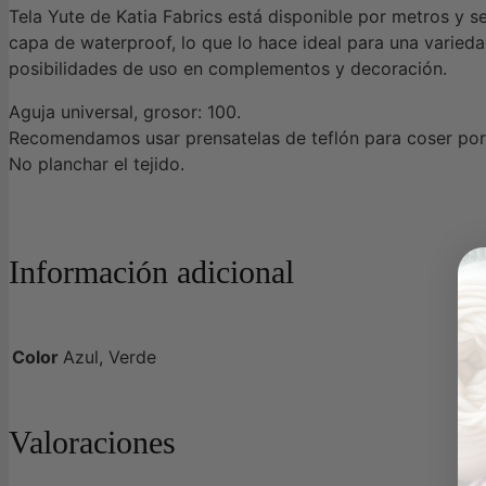
Tela Yute de Katia Fabrics está disponible por metros y se
capa de waterproof, lo que lo hace ideal para una varieda
posibilidades de uso en complementos y decoración.
Aguja universal, grosor: 100.
Recomendamos usar prensatelas de teflón para coser por e
No planchar el tejido.
Información adicional
Color
Azul, Verde
Valoraciones