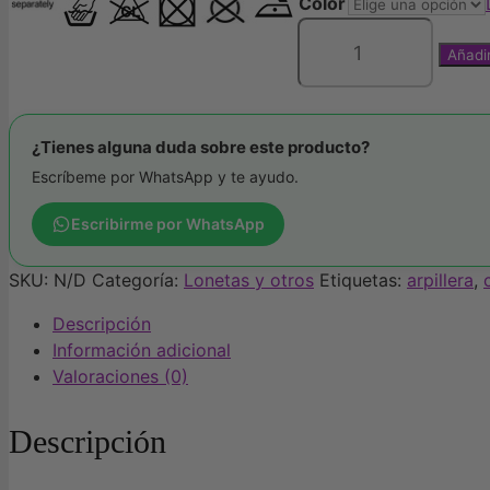
Color
Añadir
Tela
de
Yute
o
¿Tienes alguna duda sobre este producto?
arpillera
Escríbeme por WhatsApp y te ayudo.
cantidad
Escribirme por WhatsApp
SKU:
N/D
Categoría:
Lonetas y otros
Etiquetas:
arpillera
,
Descripción
Información adicional
Valoraciones (0)
Descripción