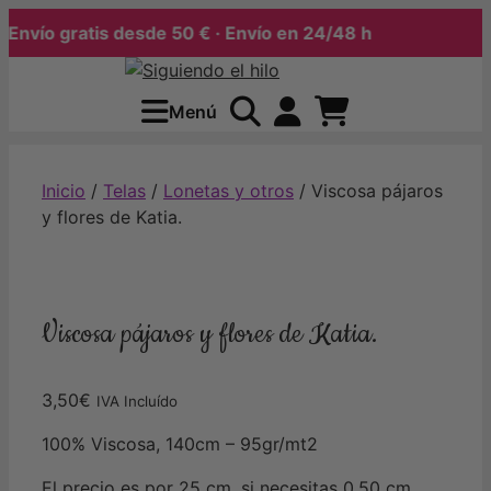
vío gratis desde 50 € · Envío en 24/48 h
Saltar
al
Menú
contenido
Inicio
/
Telas
/
Lonetas y otros
/ Viscosa pájaros
y flores de Katia.
Viscosa pájaros y flores de Katia.
3,50
€
IVA Incluído
100% Viscosa, 140cm – 95gr/mt2
El precio es por 25 cm, si necesitas 0.50 cm