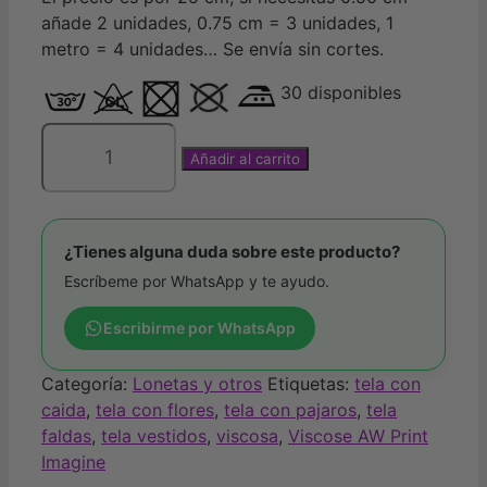
añade 2 unidades, 0.75 cm = 3 unidades, 1
metro = 4 unidades… Se envía sin cortes.
30 disponibles
Añadir al carrito
Viscosa
pájaros
y
flores
¿Tienes alguna duda sobre este producto?
de
Escríbeme por WhatsApp y te ayudo.
Katia.
cantidad
Escribirme por WhatsApp
Categoría:
Lonetas y otros
Etiquetas:
tela con
caida
,
tela con flores
,
tela con pajaros
,
tela
faldas
,
tela vestidos
,
viscosa
,
Viscose AW Print
Imagine