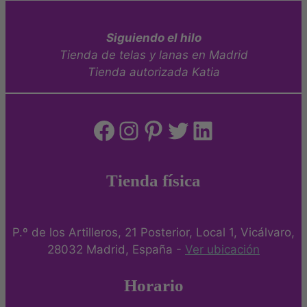
múltiples
variantes.
Siguiendo el hilo
Las
Tienda de telas y lanas en Madrid
opciones
Tienda autorizada Katia
se
pueden
elegir
Facebook
Instagram
Pinterest
Twitter
LinkedIn
en
la
página
de
Tienda física
producto
P.º de los Artilleros, 21 Posterior, Local 1, Vicálvaro,
28032 Madrid, España -
Ver ubicación
Horario