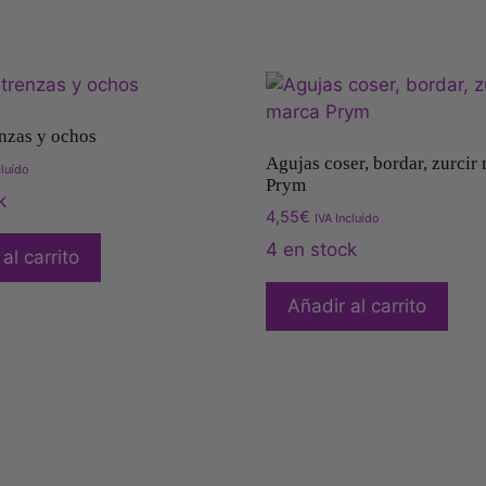
nzas y ochos
Agujas coser, bordar, zurcir
cluído
Prym
k
4,55
€
IVA Incluído
4 en stock
al carrito
Añadir al carrito