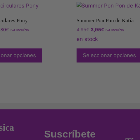
culares Pony
Summer Pon Pon de Katia
,80
€
4,95
€
3,95
€
IVA Incluído
IVA Incluído
en stock
ionar opciones
Seleccionar opciones
sica
Suscríbete