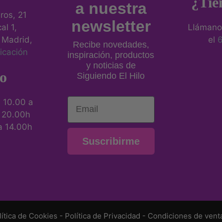
¿Tie
a nuestra
eros, 21
newsletter
al 1,
Llámano
 Madrid,
el
Recibe novedades,
icación
inspiración, productos
y noticias de
o
Siguiendo El Hilo
Email
:
10.00 a
a 20.00h
a 14.00h
Suscribirme
lítica de Cookies
-
Política de Privacidad
-
Condiciones de vent