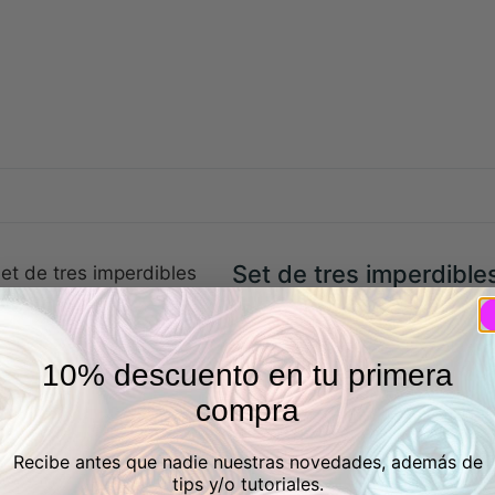
Set de tres imperdible
de colores
10% descuento en tu primera
oración
*
compra
0/5
Recibe antes que nadie nuestras novedades, además de
Tu reseña
tips y/o tutoriales.