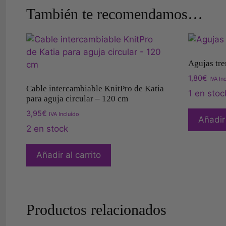
También te recomendamos…
Agujas tre
1,80
€
IVA In
Cable intercambiable KnitPro de Katia
1 en stoc
para aguja circular – 120 cm
3,95
€
IVA Incluído
Añadir 
2 en stock
Añadir al carrito
Productos relacionados