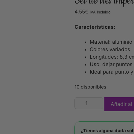
Set de tres imper
4,55
€
IVA Incluído
Características:
Material: aluminio 
Colores variados
Longitudes: 8,3 cm
Uso: dejar puntos
Ideal para punto y
10 disponibles
Añadir al 
¿Tienes alguna duda sob