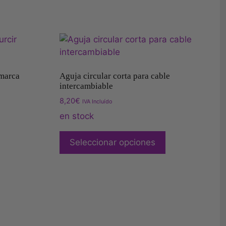
 marca
Aguja circular corta para cable
intercambiable
8,20
€
IVA Incluído
en stock
Seleccionar opciones