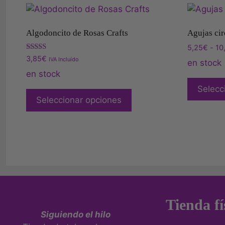
Algodoncito de Rosas Crafts
Agujas cir
5,25
€
-
10
Valorado
3,85
€
IVA Incluído
en stock
con
4.00
en stock
de 5
Selecc
Seleccionar opciones
Tienda fí
Siguiendo el hilo