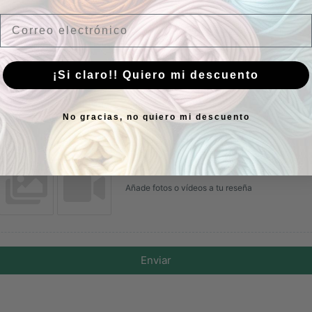
Email
¡Si claro!! Quiero mi descuento
Nombre
Correo electrónico
No gracias, no quiero mi descuento
Añade fotos o vídeos a tu reseña
Enviar