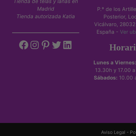
Tienda de telas y lanas en
Madrid
P.º de los Artill
Tienda autorizada Katia
Posterior, Loc
Vicálvaro, 28032
España -
Ver ub
Horari
Lunes a Viernes
13.30h y 17.00 
Sábados:
10.00 
Aviso Legal
-
Po