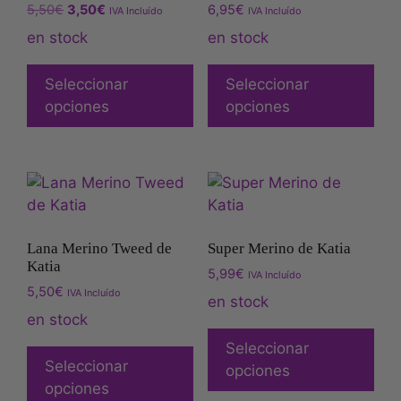
Valorado
Valorado
5,50
€
3,50
€
6,95
€
IVA Incluído
IVA Incluído
con
con
5.00
5.00
en stock
en stock
de 5
de 5
Seleccionar
Seleccionar
opciones
opciones
Lana Merino Tweed de
Super Merino de Katia
Katia
5,99
€
IVA Incluído
5,50
€
IVA Incluído
en stock
en stock
Seleccionar
Seleccionar
opciones
opciones