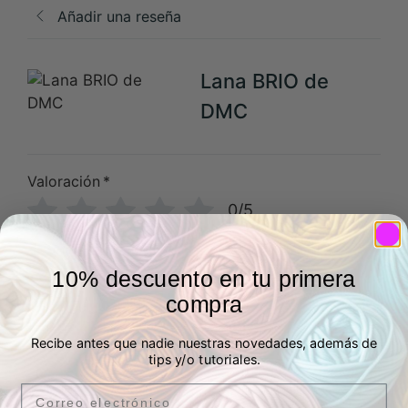
Añadir una reseña
Lana BRIO de
DMC
Valoración
*
0/5
Tu reseña
10% descuento en tu primera
compra
Recibe antes que nadie nuestras novedades, además de
tips y/o tutoriales.
Nombre
Correo electrónico
Email