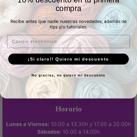
Tienda de telas y lanas en Madrid
compra
Tienda autorizada Katia
Recibe antes que nadie nuestras novedades, además de
tips y/o tutoriales.
Facebook
Instagram
Pinterest
Twitter
LinkedIn
Email
¡Si claro!! Quiero mi descuento
Tienda física
No gracias, no quiero mi descuento
P.º de los Artilleros, 21 Posterior, Local 1, Vicálvaro,
28032 Madrid, España -
Ver ubicación
Horario
Lunes a Viernes:
10.00 a 13.30h y 17.00 a 20.00h
Sábados:
10.00 a 14.00h