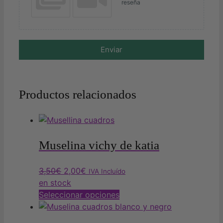
reseña
Enviar
Productos relacionados
Muselina vichy de katia
El
El
3,50
€
2,00
€
IVA Incluído
precio
precio
en stock
original
actual
Este
Seleccionar opciones
era:
es:
producto
3,50€.
2,00€.
tiene