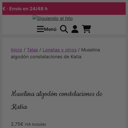
 · Envío en 24/48 h
Saltar
al
Menú
contenido
Inicio
/
Telas
/
Lonetas y otros
/ Muselina
algodón constelaciones de Katia
Muselina algodón constelaciones de
Katia
2,75
€
IVA Incluído