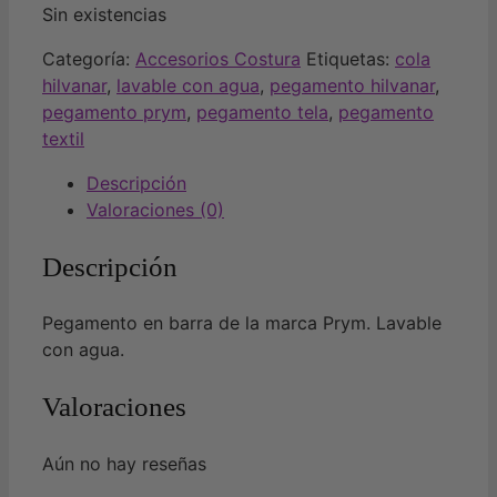
Sin existencias
Categoría:
Accesorios Costura
Etiquetas:
cola
hilvanar
,
lavable con agua
,
pegamento hilvanar
,
pegamento prym
,
pegamento tela
,
pegamento
textil
Descripción
Valoraciones (0)
Descripción
Pegamento en barra de la marca Prym. Lavable
con agua.
Valoraciones
Aún no hay reseñas