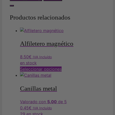
Productos relacionados
Alfiletero magnético
8,50
€
IVA Incluído
en stock
Este
Seleccionar opciones
producto
tiene
múltiples
Canillas metal
variantes.
Las
Valorado con
5.00
de 5
opciones
0,45
€
IVA Incluído
se
29 en stock