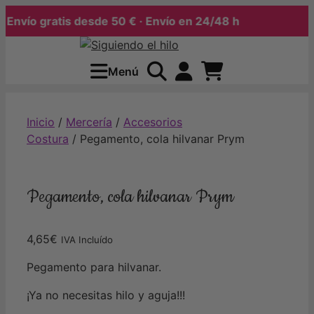
nvío gratis desde 50 € · Envío en 24/48 h
Saltar
al
Menú
contenido
Inicio
/
Mercería
/
Accesorios
Costura
/ Pegamento, cola hilvanar Prym
Pegamento, cola hilvanar Prym
4,65
€
IVA Incluído
Pegamento para hilvanar.
¡Ya no necesitas hilo y aguja!!!