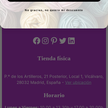
Siguiendo el hilo
No gracias, no quiero mi descuento
Tienda de telas y lanas en Madrid
Tienda autorizada Katia
Facebook
Instagram
Pinterest
Twitter
LinkedIn
Tienda física
P.º de los Artilleros, 21 Posterior, Local 1, Vicálvaro,
28032 Madrid, España -
Ver ubicación
Horario
Lunes a Viernes:
10.00 a 13.30h y 17.00 a 20.00h