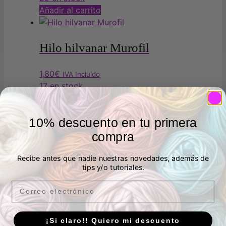
pueden
Añadir al carrito
elegir
en
la
Hilo hilvanar Murofil
página
de
1,80
€
IVA Incluído
producto
17 en stock
Añadir al carrito
10% descuento en tu primera
Imán herradura Prym
compra
Recibe antes que nadie nuestras novedades, además de
5,30
€
IVA Incluído
tips y/o tutoriales.
1 en stock
Email
Añadir al carrito
¡Si claro!! Quiero mi descuento