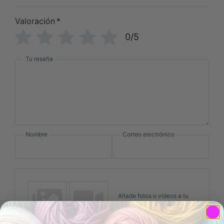
Valoración
*
0/5
Tu reseña
Nombre
Correo electrónico
Añade fotos o vídeos a tu
reseña