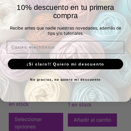
10% descuento en tu primera
compra
Enviar
Recibe antes que nadie nuestras novedades, además de
tips y/o tutoriales.
Email
Productos relacionados
¡Si claro!! Quiero mi descuento
No gracias, no quiero mi descuento
Asa bolso cinta +
Tela abanicos blancos
mosquetón
Valorado
7,00
€
2,20
€
IVA Incluído
IVA Incluído
con
5.00
en stock
1 en stock
de 5
Seleccionar
Añadir al carrito
opciones