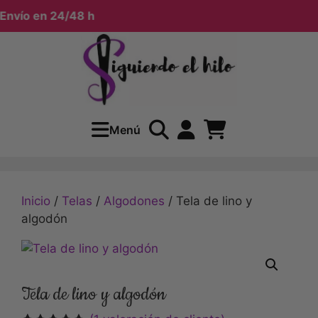
nvío en 24/48 h
Menú
Inicio
/
Telas
/
Algodones
/ Tela de lino y
algodón
Tela de lino y algodón