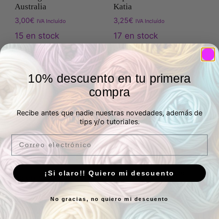
Australia
Katia
3,00
€
3,25
€
IVA Incluído
IVA Incluído
15 en stock
17 en stock
Añadir al carrito
Añadir al carrito
10% descuento en tu primera
compra
Recibe antes que nadie nuestras novedades, además de
tips y/o tutoriales.
Email
Muselina turquesa con
topos de colores
3,00
€
Loneta reciclada rayas
IVA Incluído
divertidas / Recycled
¡Si claro!! Quiero mi descuento
15 en stock
Canvas Funny Stripes
Salinas
No gracias, no quiero mi descuento
Añadir al carrito
4,00
€
IVA Incluído