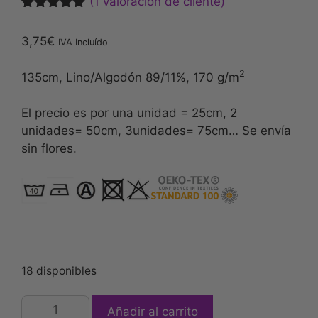
(
1
valoración de cliente)
Valorado
1
con
5.00
3,75
€
IVA Incluído
de 5 en
base a
valoración
2
135cm, Lino/Algodón 89/11%, 170 g/m
de un
cliente
El precio es por una unidad = 25cm, 2
unidades= 50cm, 3unidades= 75cm… Se envía
sin flores.
18 disponibles
Añadir al carrito