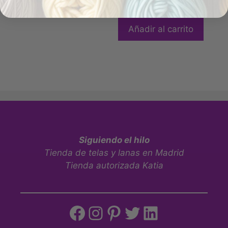
27 en stock
Añadir al carrito
Siguiendo el hilo
Tienda de telas y lanas en Madrid
Tienda autorizada Katia